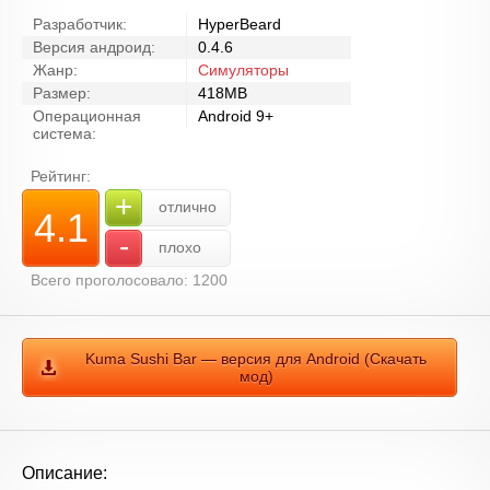
Разработчик:
HyperBeard
Версия андроид:
0.4.6
Жанр:
Симуляторы
Размер:
418MB
Операционная
Android 9+
система:
Рейтинг:
+
отлично
4.1
-
плохо
Всего проголосовало: 1200
Kuma Sushi Bar — версия для Android (Скачать
мод)
Описание: