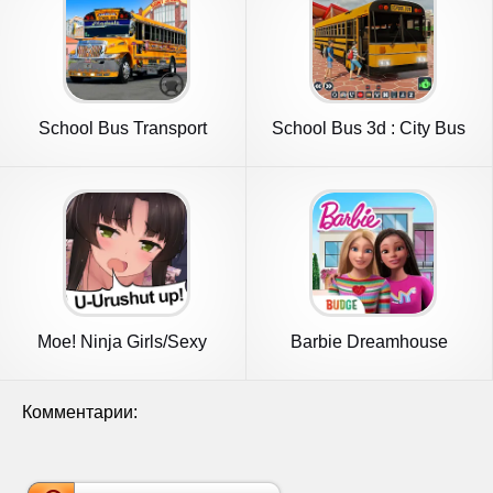
School Bus Transport
School Bus 3d : City Bus
Simulator
Games
Moe! Ninja Girls/Sexy
Barbie Dreamhouse
School
Adventures
Комментарии: