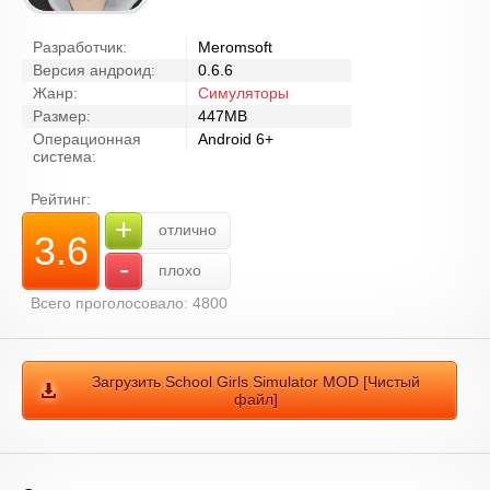
Разработчик:
Meromsoft
Версия андроид:
0.6.6
Жанр:
Симуляторы
Размер:
447MB
Операционная
Android 6+
система:
Рейтинг:
+
отлично
3.6
-
плохо
Всего проголосовало: 4800
Загрузить School Girls Simulator MOD [Чистый
файл]