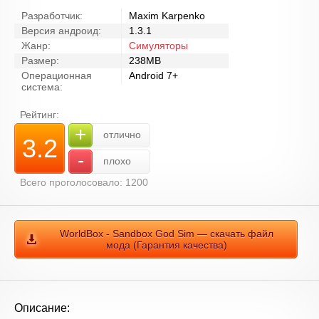
Разработчик:
Maxim Karpenko
Версия андроид:
1.3.1
Жанр:
Симуляторы
Размер:
238MB
Операционная
Android 7+
система:
Рейтинг:
+
отлично
3.2
-
плохо
Всего проголосовало: 1200
WorldBox - Sandbox God Sim — скачать файл
мода (Гарантия качества)
Описание: