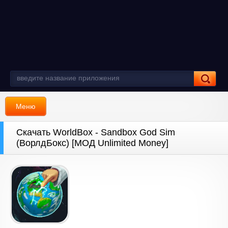
Меню
Скачать WorldBox - Sandbox God Sim
(ВорлдБокс) [МОД Unlimited Money]