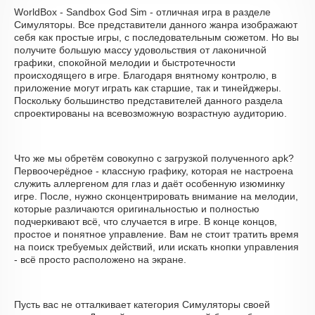
WorldBox - Sandbox God Sim - отличная игра в разделе
Симуляторы. Все представители данного жанра изображают
себя как простые игры, с последовательным сюжетом. Но вы
получите большую массу удовольствия от лаконичной
графики, спокойной мелодии и быстротечности
происходящего в игре. Благодаря внятному контролю, в
приложение могут играть как старшие, так и тинейджеры.
Поскольку большинство представителей данного раздела
спроектированы на всевозможную возрастную аудиторию.
Что же мы обретём совокупно с загрузкой полученного apk?
Первоочерёдное - классную графику, которая не настроена
служить аллергеном для глаз и даёт особенную изюминку
игре. После, нужно сконцентрировать внимание на мелодии,
которые различаются оригинальностью и полностью
подчеркивают всё, что случается в игре. В конце концов,
простое и понятное управление. Вам не стоит тратить время
на поиск требуемых действий, или искать кнопки управления
- всё просто расположено на экране.
Пусть вас не отталкивает категория Симуляторы своей