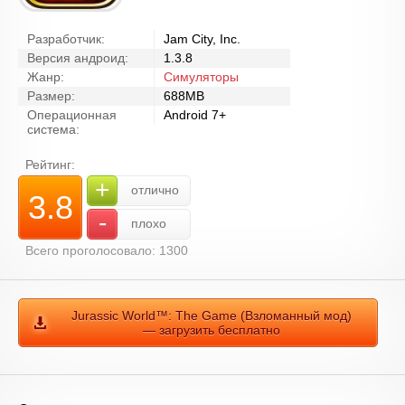
Разработчик:
Jam City, Inc.
Версия андроид:
1.3.8
Жанр:
Симуляторы
Размер:
688MB
Операционная
Android 7+
система:
Рейтинг:
+
отлично
3.8
-
плохо
Всего проголосовало: 1300
Jurassic World™: The Game (Взломанный мод)
— загрузить бесплатно