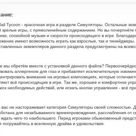
ание:
Mail Tycoon - красочная игра в разделе Симуляторы. Остальные эк
й зрелые игры, с прямолинейным содержанием. Но вы почерпнёте 
нки, спокойной музыки и скорости происходящего в игре. Благодар
жение имеют возможность играть как взрослые, так и тинейджеры.
ставленных экземпляров данного раздела предусмотрены на всев
е мы обретём вместе с установкой данного файла? Первоочерёдное
вовать аллергеном для глаз и прибавляет исключительную изюминк
центрировать внимание на игровых композициях, которые отличаю
ляют всё происходящие в игре. Так же, хорошее и комфортное упр
иск необходимых действий, или искать кнопки управления - всё пр
ь вас не настораживает категория Симуляторы своей сложностью.
аботана для незабываемого времяпровождения, расслабления от св
 ждать чего-то наибольшего. Перед игроками обыкновенный предст
 погружайтесь в вселенную драйва и удовольствия.