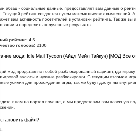
ый абзац - социальные данные, предоставляет вам данные о рейти
а. Текущий рейтинг создается путем математических вычислений. А
ажет вам активность посетителей в установки рейтинга. Так же вы 
совании и определить полученные результаты.
ний рейтинг:
4.5
чество голосов:
2100
ание мода: Idle Mail Tycoon (Айдл Мейл Тайкун) [МОД Все о
ий мод представляет собой разблокированный вариант, где игроку
риигровой валюты и нужные разблокировки. С текущим взломом игро
ные усилия для прохождения игры, так же будут доступны внутрии
одите к нам на портал почаще, а мы предоставим вам классную по
ожений.
установить файл?
1: