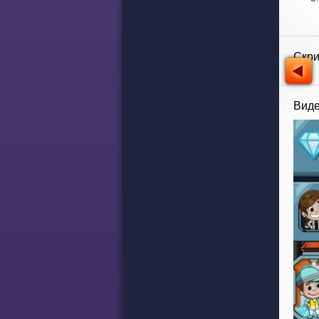
Скр
Виде