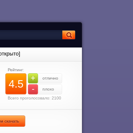
открыто]
Рейтинг:
+
отлично
4.5
-
плохо
Всего проголосовало: 2100
ом скачать