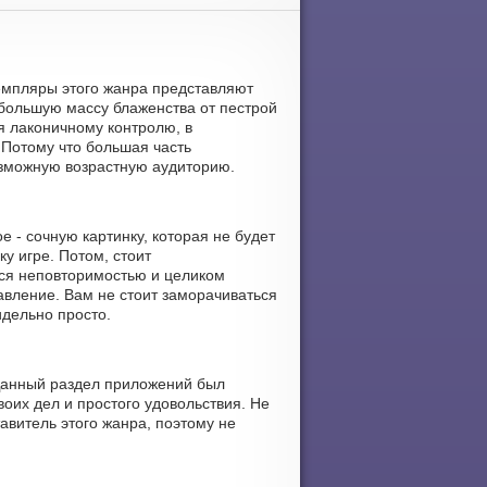
земпляры этого жанра представляют
большую массу блаженства от пестрой
я лаконичному контролю, в
 Потому что большая часть
озможную возрастную аудиторию.
 - сочную картинку, которая не будет
у игре. Потом, стоит
тся неповторимостью и целиком
авление. Вам не стоит заморачиваться
идельно просто.
 Данный раздел приложений был
оих дел и простого удовольствия. Не
авитель этого жанра, поэтому не