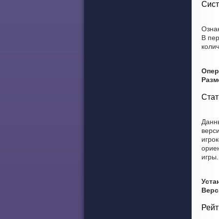
Сист
Ознак
В пе
колич
Опер
Разм
Стат
Данны
верси
игрок
ориен
игры.
Уста
Верс
Рейт