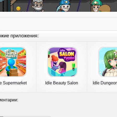
ожие приложения:
le Supermarket
Idle Beauty Salon
Idle Dungeo
ycoon－Shop
Tycoon
ентарии: