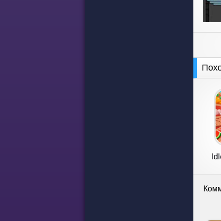
Пох
Id
T
Комм