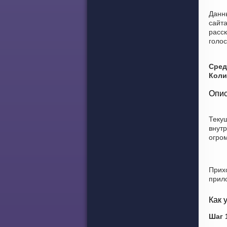
Данн
сайт
расск
голо
Сред
Коли
Опис
Текущ
внут
огром
Прих
прил
Как 
Шаг 