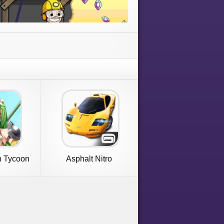
n Tycoon
Asphalt Nitro