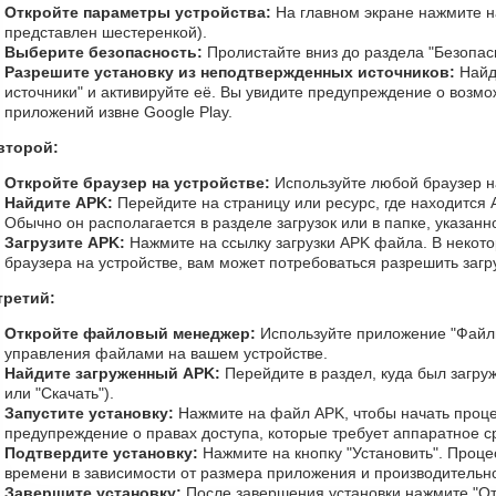
Откройте параметры устройства:
На главном экране нажмите на
представлен шестеренкой).
Выберите безопасность:
Пролистайте вниз до раздела "Безопас
Разрешите установку из неподтвержденных источников:
Найд
источники" и активируйте её. Вы увидите предупреждение о возмо
приложений извне Google Play.
второй:
Откройте браузер на устройстве:
Используйте любой браузер на
Найдите APK:
Перейдите на страницу или ресурс, где находится A
Обычно он располагается в разделе загрузок или в папке, указанн
Загрузите APK:
Нажмите на ссылку загрузки APK файла. В некото
браузера на устройстве, вам может потребоваться разрешить загру
третий:
Откройте файловый менеджер:
Используйте приложение "Файл
управления файлами на вашем устройстве.
Найдите загруженный APK:
Перейдите в раздел, куда был загруж
или "Скачать").
Запустите установку:
Нажмите на файл APK, чтобы начать проце
предупреждение о правах доступа, которые требует аппаратное с
Подтвердите установку:
Нажмите на кнопку "Установить". Проце
времени в зависимости от размера приложения и производительно
Завершите установку:
После завершения установки нажмите "От