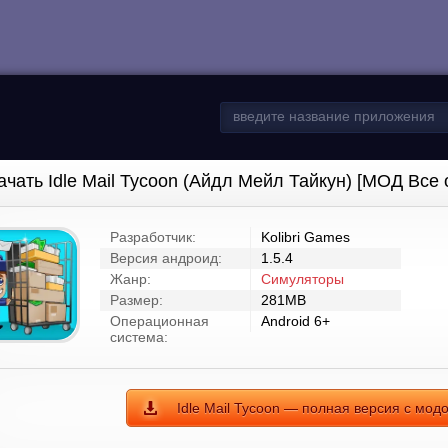
ачать Idle Mail Tycoon (Айдл Мейл Тайкун) [МОД Все 
Разработчик:
Kolibri Games
Версия андроид:
1.5.4
Жанр:
Симуляторы
Размер:
281MB
Операционная
Android 6+
система:
Idle Mail Tycoon — полная версия с мод