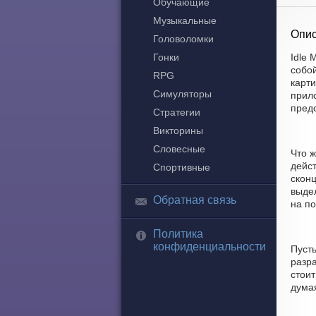
Обучающие
Музыкальные
Опис
Головоломки
Гонки
Idle 
собо
RPG
карти
Симуляторы
прило
пред
Стратегии
Викторины
Словесные
Что ж
дейст
Спортивные
скон
выде
Обратная связь
на по
Политика
конфиденциальности
Пуст
разр
стоит
думая