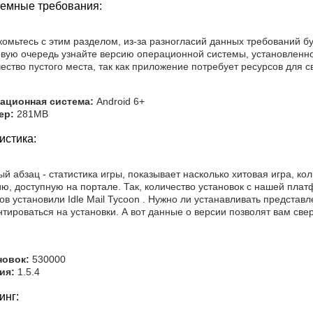
емные требования:
омьтесь с этим разделом, из-за разногласий данных требований б
рвую очередь узнайте версию операционной системы, установленно
ество пустого места, так как приложение потребует ресурсов для с
ационная система:
Android 6+
ер:
281MB
истика:
й абзац - статистика игры, показывает насколько хитовая игра, ко
ю, доступную на портале. Так, количество установок с нашей плат
ов установили Idle Mail Tycoon . Нужно ли устанавливать представ
тироваться на установки. А вот данные о версии позволят вам св
новок:
530000
ия:
1.5.4
инг: