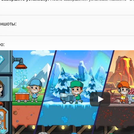
иншоты:
о: