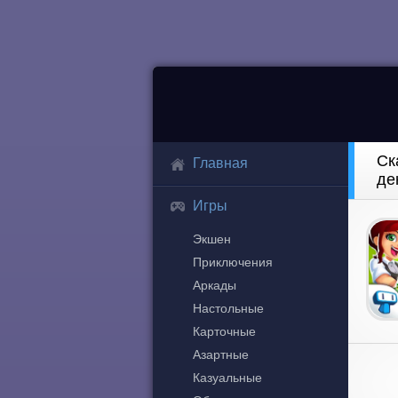
Ск
Главная
де
Игры
Экшен
Приключения
Аркады
Настольные
Карточные
Азартные
Казуальные