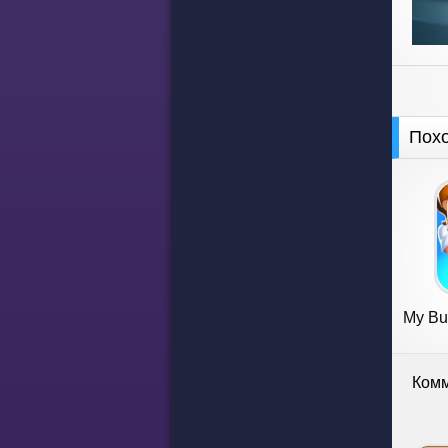
Пох
My Bu
Комм