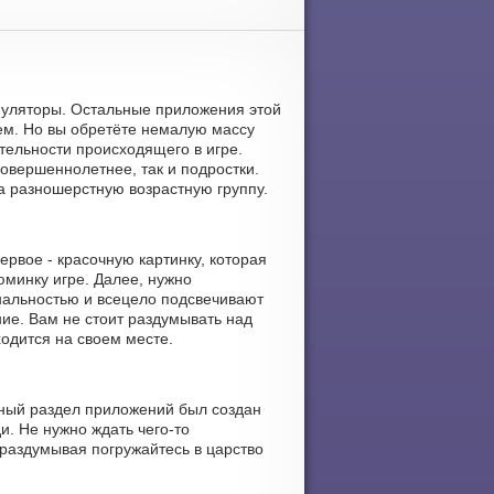
муляторы. Остальные приложения этой
ем. Но вы обретёте немалую массу
тельности происходящего в игре.
совершеннолетнее, так и подростки.
а разношерстную возрастную группу.
рвое - красочную картинку, которая
юминку игре. Далее, нужно
нальностью и всецело подсвечивают
ние. Вам не стоит раздумывать над
ходится на своем месте.
нный раздел приложений был создан
и. Не нужно ждать чего-то
 раздумывая погружайтесь в царство