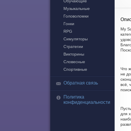
Обучающие
Музыкальные
Головоломки
Опис
Гонки
My S
RPG
кате
Симуляторы
удово
Благо
Стратегии
Поск
Викторины
Словесные
Что ж
Спортивные
не до
скон
Обратная связь
всё, 
поиск
Политика
конфиденциальности
Пуст
для х
наиб
развл