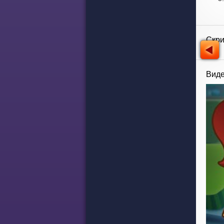
Скр
Виде