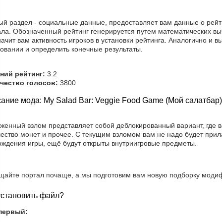
ый раздел - социальные данные, предоставляет вам данные о рейти
ала. Обозначенный рейтинг генерируется путем математических вы
ачит вам активность игроков в установки рейтинга. Аналогично и в
овании и определить конечные результаты.
ний рейтинг:
3.2
чество голосов:
3800
ание мода: My Salad Bar: Veggie Food Game (Мой салатбар
уженный взлом представляет собой деблокированный вариант, где 
чество монет и прочее. С текущим взломом вам не надо будет при
ождения игры, ещё будут открыты внутриигровые предметы.
щайте портал почаще, а мы подготовим вам новую подборку модиф
установить файл?
первый: