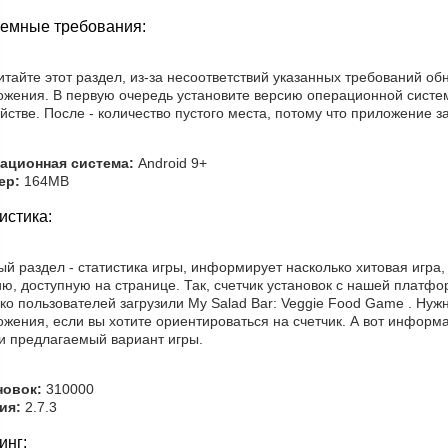
емные требования:
тайте этот раздел, из-за несоответствий указанных требований об
ожения. В первую очередь установите версию операционной систе
йстве. После - количество пустого места, потому что приложение з
ационная система:
Android 9+
ер:
164MB
истика:
й раздел - статистика игры, информирует насколько хитовая игра,
ию, доступную на странице. Так, счетчик установок с нашей плат
ко пользователей загрузили My Salad Bar: Veggie Food Game . Нуж
жения, если вы хотите ориентироваться на счетчик. А вот информ
 и предлагаемый вариант игры.
новок:
310000
ия:
2.7.3
инг: