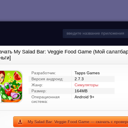
ачать My Salad Bar: Veggie Food Game (Мой салатба
ньги]
Разработчик:
Tapps Games
Версия андроид:
2.7.3
Жанр:
Симуляторы
Размер:
164MB
Операционная
Android 9+
система:
My Salad Bar: Veggie Food Game — скачать с провер