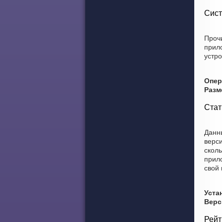
Сист
Прочи
прил
устро
Опер
Разм
Стат
Данны
верс
сколь
прило
свой
Уста
Верс
Рейт