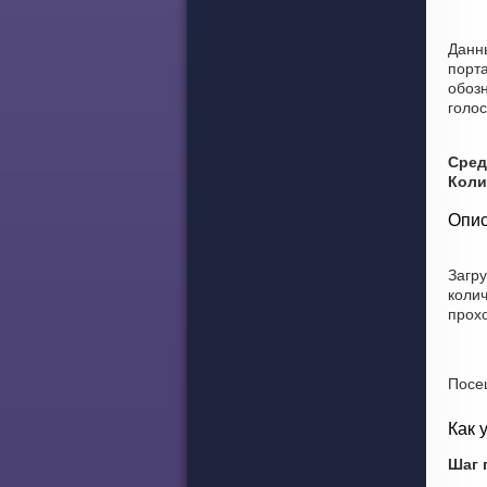
Данн
порт
обозн
голос
Сред
Коли
Опис
Загр
коли
прох
Посе
Как 
Шаг 