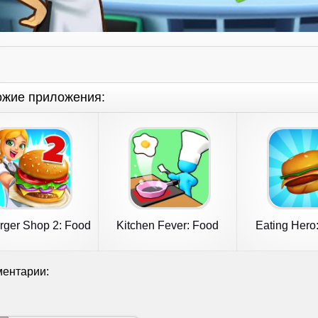
ожие приложения:
rger Shop 2: Food
Kitchen Fever: Food
Eating Hero:
Game
Tycoon
Food G
ентарии: