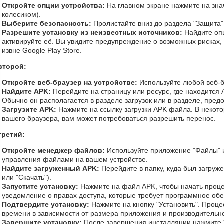
Откройте опции устройства:
На главном экране нажмите на зна
колесиком).
Выберите безопасность:
Пролистайте вниз до раздела "Защита"
Разрешите установку из неизвестных источников:
Найдите оп
активируйте её. Вы увидите предупреждение о возможных рисках,
извне Google Play Store.
второй:
Откройте веб-браузер на устройстве:
Используйте любой веб-б
Найдите APK:
Перейдите на страницу или ресурс, где находится A
Обычно он располагается в разделе загрузок или в разделе, пред
Загрузите APK:
Нажмите на ссылку загрузки APK файла. В некото
вашего браузера, вам может потребоваться разрешить перенос.
третий:
Откройте менеджер файлов:
Используйте приложение "Файлы" 
управления файлами на вашем устройстве.
Найдите загруженный APK:
Перейдите в папку, куда был загруже
или "Скачать").
Запустите установку:
Нажмите на файл APK, чтобы начать проце
уведомление о правах доступа, которые требует программное об
Подтвердите установку:
Нажмите на кнопку "Установить". Проце
времени в зависимости от размера приложения и производительно
Завершите установку:
После завершения инсталляции нажмите "