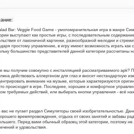
ание:
alad Bar: Veggie Food Game - умопомрачительная игра в жанре Си
гории выступают как простые игры, с последовательным содержани
льствия от лаконичной картинки, разнообразной мелодии и стреми
даря простому управлению, в игру имеют возможность играть как 
ольку большинство представителей данной категории рассчитаны н
е мы получим совокупно с инсталляцией рассматриваемого apk? Пе
лжна действовать аллергеном для глаз и вносит нестандартную из
центрировать внимание на музыке, которые характеризуются ориги
что происходит в игре. Последнее, хорошее и комфортное управле
ом требуемых действий, или выбирать кнопки управления - всё на
ь вас не пугает раздел Симуляторы своей изобретательностью. Да
орошего времяпровождения, отдыха от своих занятий и забавы рад
ольшего. Перед вами обычный образец этой категории, поэтому не
ечений и удовольствия.