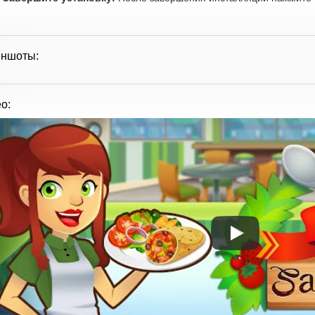
иншоты:
о: