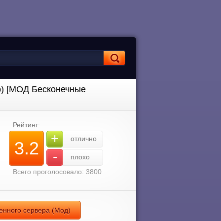
р) [МОД Бесконечные
Рейтинг:
+
отлично
3.2
-
плохо
Всего проголосовало: 3800
енного сервера (Мод)