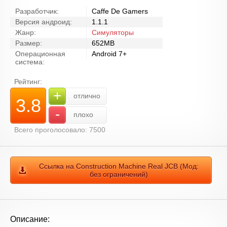
Разработчик:
Caffe De Gamers
Версия андроид:
1.1.1
Жанр:
Симуляторы
Размер:
652MB
Операционная
Android 7+
система:
Рейтинг:
+
отлично
3.8
-
плохо
Всего проголосовало: 7500
Ссылка на Construction Machine Real JCB (Мод:
без ограничений)
Описание: