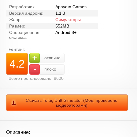
Разработчик:
Apaydın Games
Версия андроид:
1.1.3
Жанр:
Симуляторы
Размер:
552MB
Операционная
Android 8+
система:
Рейтинг:
+
отлично
4.2
-
плохо
Всего проголосовало: 8600
Скачать Tofaş Drift Simulator (Мод: проверено
модераторами)
Описание: