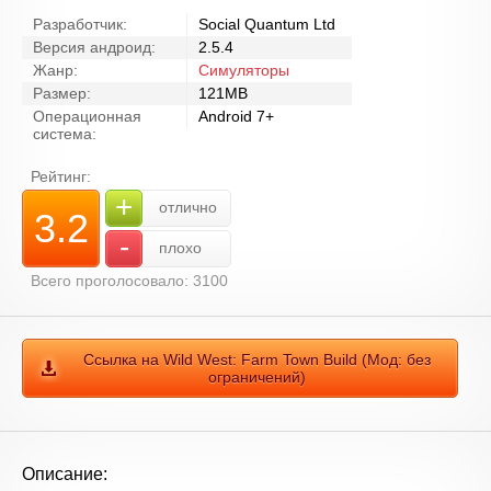
Разработчик:
Social Quantum Ltd
Версия андроид:
2.5.4
Жанр:
Симуляторы
Размер:
121MB
Операционная
Android 7+
система:
Рейтинг:
+
отлично
3.2
-
плохо
Всего проголосовало: 3100
Ссылка на Wild West: Farm Town Build (Мод: без
ограничений)
Описание: