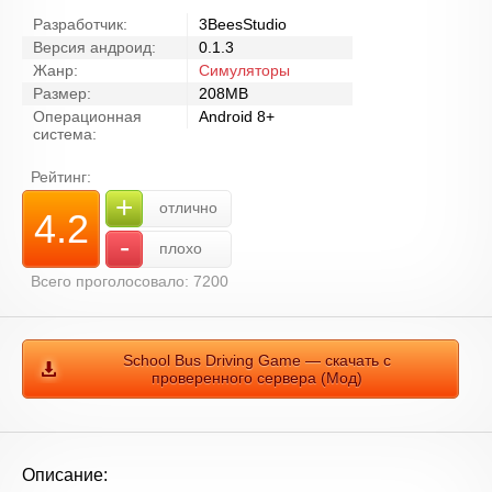
Разработчик:
3BeesStudio
Версия андроид:
0.1.3
Жанр:
Симуляторы
Размер:
208MB
Операционная
Android 8+
система:
Рейтинг:
+
отлично
4.2
-
плохо
Всего проголосовало: 7200
School Bus Driving Game — скачать с
проверенного сервера (Мод)
Описание: