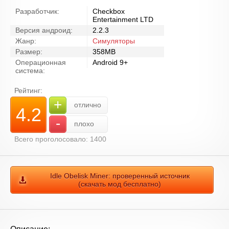
Разработчик:
Checkbox
Entertainment LTD
Версия андроид:
2.2.3
Жанр:
Симуляторы
Размер:
358MB
Операционная
Android 9+
система:
Рейтинг:
+
отлично
4.2
-
плохо
Всего проголосовало: 1400
Idle Obelisk Miner: проверенный источник
(скачать мод бесплатно)