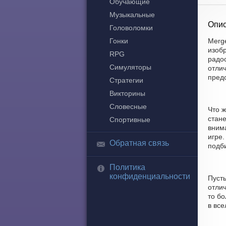
Обучающие
Музыкальные
Опис
Головоломки
Гонки
Merge
изоб
RPG
радос
Симуляторы
отлич
пред
Стратегии
Викторины
Словесные
Что ж
стане
Спортивные
вним
игре.
Обратная связь
подби
Политика
конфиденциальности
Пуст
отлич
то б
в вс