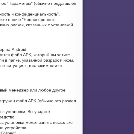
чок "Параметры" (обычно представлен
ность и конфиденциальность".
ите опцию "Непроверенные
жных рисках, связанных с установкой
р на Android.
дится файл APK, который вы хотите
ли в папке, указанной разработчиком.
ых ситуациях, в зависимости от
вый менеджер или любое другое
загружен файл APK (обычно это раздел
сс установки. Вы увидите
редство.
сс установки может занять несколько
и устройства.
Готово".