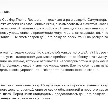
ание:
 Cooking:Theme Restaurant - красивая игра в разделе Симуляторы
ражают себя как взвешенные игры, с замысловатым сюжетом. Зато
ти от сочной картинки, разнообразной мелодии и стремительности
ному управлению, в приложение могут играть как старшие, так и по
ставленных экземпляров данного раздела рассчитаны на разную в
е мы получаем совокупно с загрузкой конкретного файла? Первое -
т служить аллергеном для глаз и прибавляет особенную изюминку и
ание на музыке, которые отличаются неповторимостью и целиком 
 Напоследок, легкое и внятное управление. Вам не стоит раздумыв
рать кнопки управления - всё просто расположено на экране.
ь вас не отталкивает жанр Симуляторы своей простой. Данный жан
ного досуга, расслабления от своих обязанностей и простого удово
ольшего. Перед нами стандартный представитель данного раздела,
еленную веселья и авантюризма.