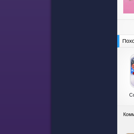
Пох
C
Re
Комм