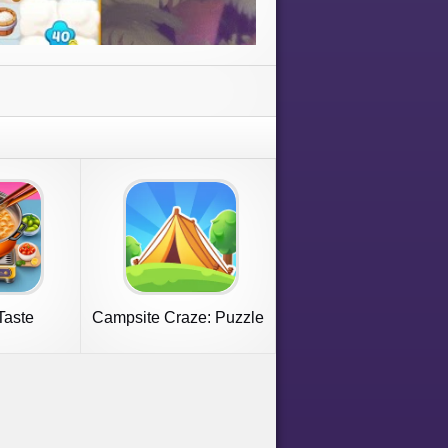
Taste
Campsite Craze: Puzzle
 Games
Merge