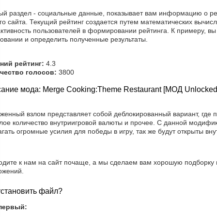
ый раздел - социальные данные, показывает вам информацию о ре
о сайта. Текущий рейтинг создается путем математических вычисл
ктивность пользователей в формировании рейтинга. К примеру, вы
совании и определить полученные результаты.
ний рейтинг:
4.3
чество голосов:
3800
ание мода: Merge Cooking:Theme Restaurant [МОД Unlocked
уженный взлом представляет собой деблокированный вариант, где 
лое количество внутриигровой валюты и прочее. С данной модифи
гать огромные усилия для победы в игру, так же будут открыты вну
одите к нам на сайт почаще, а мы сделаем вам хорошую подборку
ожений.
установить файл?
первый: