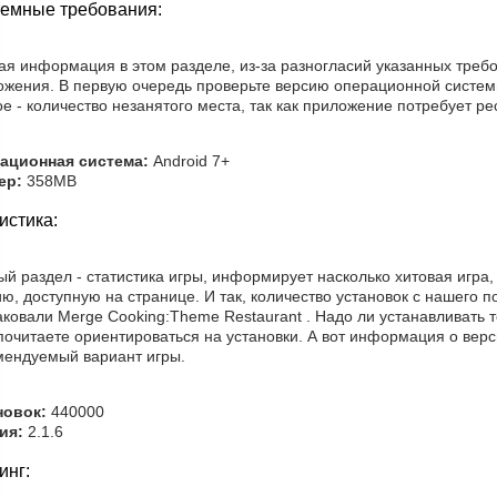
емные требования:
ая информация в этом разделе, из-за разногласий указанных требо
ожения. В первую очередь проверьте версию операционной системы
е - количество незанятого места, так как приложение потребует ре
ационная система:
Android 7+
ер:
358MB
истика:
й раздел - статистика игры, информирует насколько хитовая игра,
ю, доступную на странице. И так, количество установок с нашего п
аковали Merge Cooking:Theme Restaurant . Надо ли устанавливать 
очитаете ориентироваться на установки. А вот информация о верс
мендуемый вариант игры.
новок:
440000
ия:
2.1.6
инг: