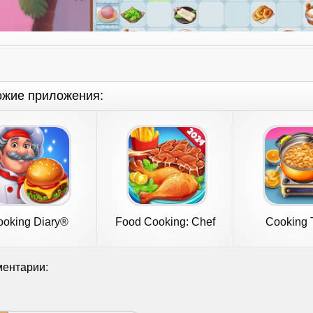
ожие приложения:
ooking Diary®
Food Cooking: Chef
Cooking 
staurant Game
Restaurant
Restaurant
ентарии: