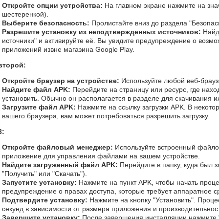
Откройте опции устройства:
На главном экране нажмите на зна
шестеренкой).
Выберите безопасность:
Пролистайте вниз до раздела "Безопас
Разрешите установку из неподтвержденных источников:
Найд
источники" и активируйте её. Вы увидите предупреждение о возмо
приложений извне магазина Google Play.
второй:
Откройте браузер на устройстве:
Используйте любой веб-браузе
Найдите файл APK:
Перейдите на страницу или ресурс, где нахо
установить. Обычно он располагается в разделе для скачивания и
Загрузите файл APK:
Нажмите на ссылку загрузки APK. В некотор
вашего браузера, вам может потребоваться разрешить загрузку.
3:
Откройте файловый менеджер:
Используйте встроенный файло
приложение для управления файлами на вашем устройстве.
Найдите загруженный файл APK:
Перейдите в папку, куда был 
"Получить" или "Скачать").
Запустите установку:
Нажмите на пункт APK, чтобы начать проце
предупреждение о правах доступа, которые требует аппаратное с
Подтвердите установку:
Нажмите на кнопку "Установить". Проце
секунд в зависимости от размера приложения и производительност
Завершите установку:
После завершения инсталляции нажмите "