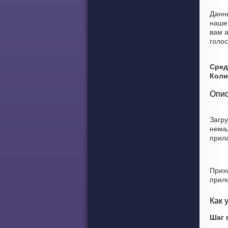
Данн
нашег
вам а
голо
Сред
Коли
Опис
Загр
нема
прила
Прих
прил
Как 
Шаг 