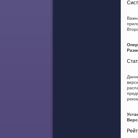
Сист
Важн
прил
Второ
Опер
Разм
Стат
Данны
верси
расп
предп
реко
Уста
Верс
Рейт