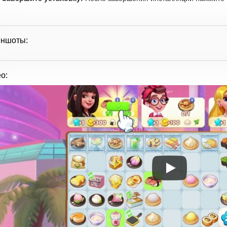
иншоты:
о: