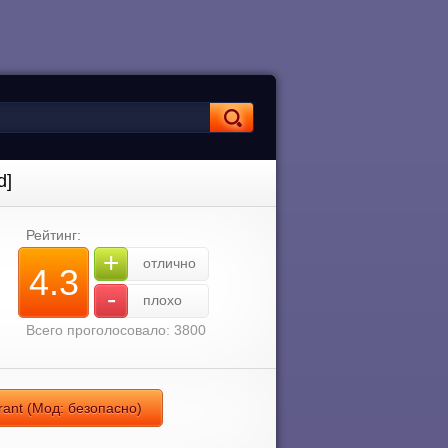
d]
Рейтинг:
+
отлично
4.3
-
плохо
Всего проголосовало: 3800
ant (Мод: безопасно)