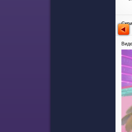
Скр
Виде