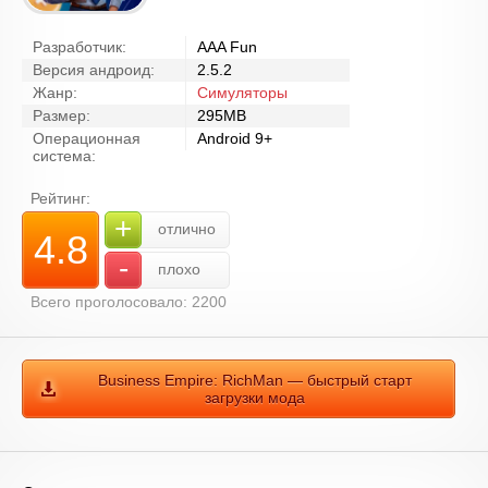
Разработчик:
AAA Fun
Версия андроид:
2.5.2
Жанр:
Симуляторы
Размер:
295MB
Операционная
Android 9+
система:
Рейтинг:
+
отлично
4.8
-
плохо
Всего проголосовало: 2200
Business Empire: RichMan — быстрый старт
загрузки мода