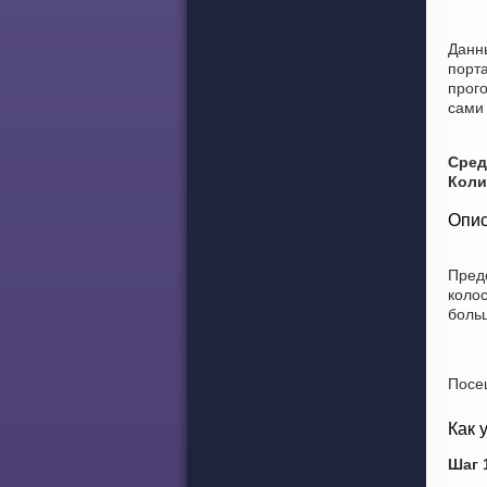
Данн
порт
прог
сами 
Сред
Коли
Опис
Пред
коло
боль
Посе
Как 
Шаг 