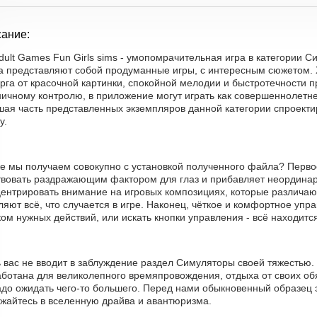
ание:
dult Games Fun Girls sims - умопомрачительная игра в категории 
а представляют собой продуманные игры, с интересным сюжетом. 
рга от красочной картинки, спокойной мелодии и быстротечности 
ичному контролю, в приложение могут играть как совершеннолетнее,
шая часть представленных экземпляров данной категории спроект
у.
е мы получаем совокупно с установкой полученного файла? Первое 
твовать раздражающим фактором для глаз и прибавляет неординарн
центрировать внимание на игровых композициях, которые различа
яют всё, что случается в игре. Наконец, чёткое и комфортное упр
ом нужных действий, или искать кнопки управления - всё находитс
ь вас не вводит в заблуждение раздел Симуляторы своей тяжестью.
ботана для великолепного времяпровождения, отдыха от своих обя
адо ожидать чего-то большего. Перед нами обыкновенный образец 
ужайтесь в вселенную драйва и авантюризма.