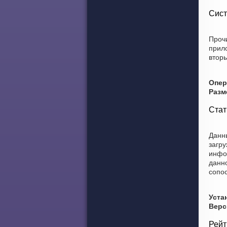
Сист
Прочи
прил
вторы
Опер
Разм
Стат
Данны
загру
инфор
данн
сопо
Уста
Верс
Рейт