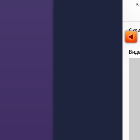
Скр
Виде