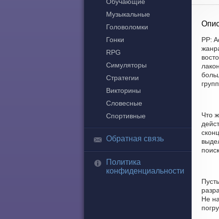
Обучающие
Музыкальные
Опис
Головоломки
Гонки
PP: A
жанр
RPG
восто
Симуляторы
лакон
боль
Стратегии
групп
Викторины
Словесные
Что ж
Спортивные
дейс
скон
Обратная связь
выдел
поиск
Политика
конфиденциальности
Пуст
разра
Не н
погр