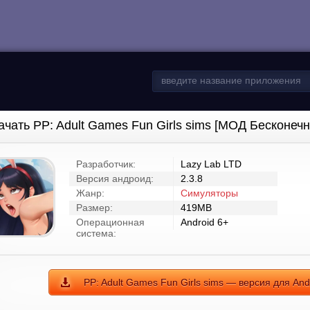
ачать PP: Adult Games Fun Girls sims [МОД Бесконеч
Разработчик:
Lazy Lab LTD
Версия андроид:
2.3.8
Жанр:
Симуляторы
Размер:
419MB
Операционная
Android 6+
система:
PP: Adult Games Fun Girls sims — версия для And