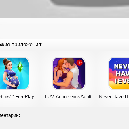
ожие приложения:
Sims™ FreePlay
LUV: Anime Girls Adult
Never Have I E
Game XX
Game
ентарии: