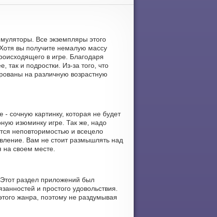
Симуляторы. Все экземпляры этого
Хотя вы получите немалую массу
происходящего в игре. Благодаря
 так и подростки. Из-за того, что
ированы на различную возрастную
- сочную картинку, которая не будет
ую изюминку игре. Так же, надо
ются неповторимостью и всецело
авление. Вам не стоит размышлять над
я на своем месте.
 Этот раздел приложений был
занностей и простого удовольствия.
этого жанра, поэтому не раздумывая