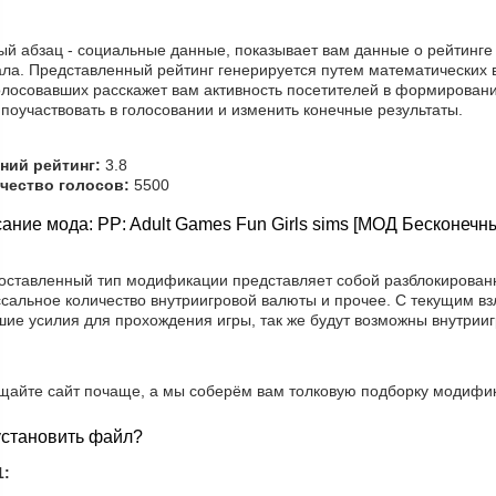
ый абзац - социальные данные, показывает вам данные о рейтинге
ала. Представленный рейтинг генерируется путем математических 
олосовавших расскажет вам активность посетителей в формировани
поучаствовать в голосовании и изменить конечные результаты.
ний рейтинг:
3.8
чество голосов:
5500
ание мода: PP: Adult Games Fun Girls sims [МОД Бесконечн
оставленный тип модификации представляет собой разблокированны
ссальное количество внутриигровой валюты и прочее. С текущим вз
шие усилия для прохождения игры, так же будут возможны внутрии
щайте сайт почаще, а мы соберём вам толковую подборку модифик
установить файл?
1: