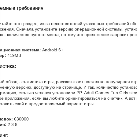
емные требования:
тайте этот раздел, из-за несоответствий указанных требований о
ожения. Сначала установите версию операционной системы, устано
х - количество пустого места, потому что приложение запросит рес
ационная система:
Android 6+
ер:
419MB
истика:
й абзац - статистика игры, рассказывает насколько популярная игр
женную версию, доступную на странице. И так, количество установ
мацию, сколько человек установили PP: Adult Games Fun Girls sim
ое приложения, если вы любите ориентироваться на счетчик. А вот
ставить свой и предоставляемый вариант игры.
новок:
630000
ия:
2.3.8
инг: