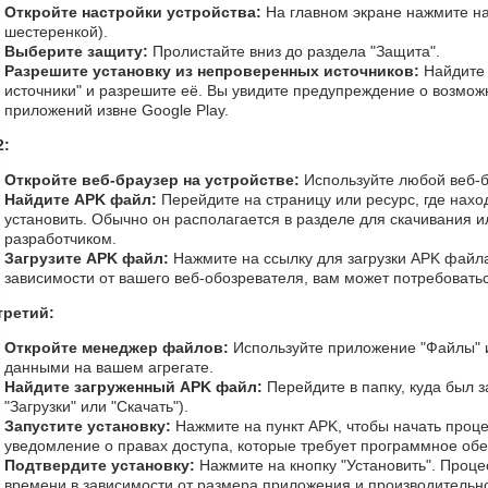
Откройте настройки устройства:
На главном экране нажмите на
шестеренкой).
Выберите защиту:
Пролистайте вниз до раздела "Защита".
Разрешите установку из непроверенных источников:
Найдите
источники" и разрешите её. Вы увидите предупреждение о возможн
приложений извне Google Play.
2:
Откройте веб-браузер на устройстве:
Используйте любой веб-бр
Найдите APK файл:
Перейдите на страницу или ресурс, где нахо
установить. Обычно он располагается в разделе для скачивания и
разработчиком.
Загрузите APK файл:
Нажмите на ссылку для загрузки APK файла
зависимости от вашего веб-обозревателя, вам может потребоватьс
третий:
Откройте менеджер файлов:
Используйте приложение "Файлы" 
данными на вашем агрегате.
Найдите загруженный APK файл:
Перейдите в папку, куда был 
"Загрузки" или "Скачать").
Запустите установку:
Нажмите на пункт APK, чтобы начать проце
уведомление о правах доступа, которые требует программное об
Подтвердите установку:
Нажмите на кнопку "Установить". Проце
времени в зависимости от размера приложения и производительно