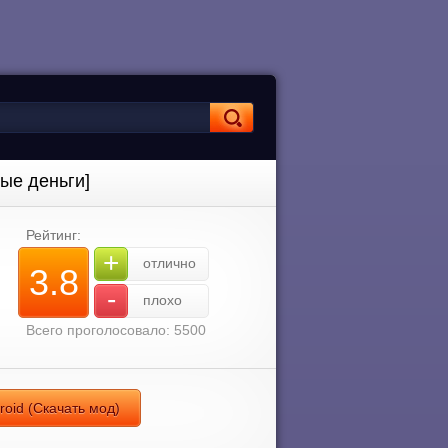
ные деньги]
Рейтинг:
+
отлично
3.8
-
плохо
Всего проголосовало: 5500
roid (Скачать мод)