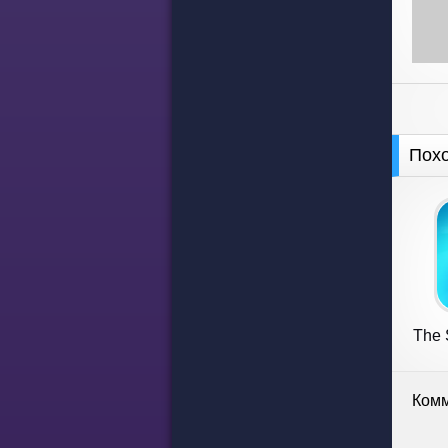
Пох
The 
Комм