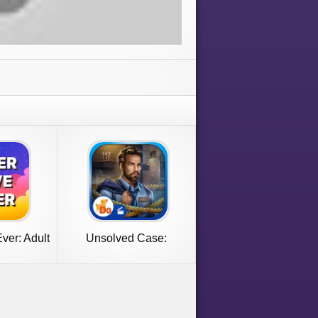
ver: Adult
Unsolved Case:
s
Episode 1 f2p