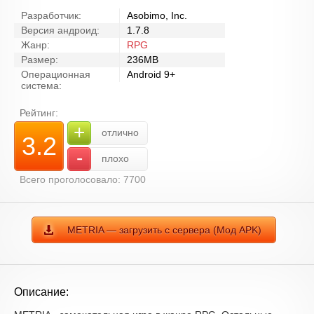
Разработчик:
Asobimo, Inc.
Версия андроид:
1.7.8
Жанр:
RPG
Размер:
236MB
Операционная
Android 9+
система:
Рейтинг:
+
отлично
3.2
-
плохо
Всего проголосовало: 7700
METRIA — загрузить с сервера (Мод APK)
Описание: