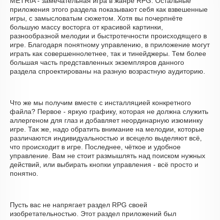
METRIA - замечательная игра в жанре RPG. Остальные
приложения этого раздела показывают себя как взвешенные
игры, с замысловатым сюжетом. Хотя вы почерпнёте
большую массу восторга от красивой картинки,
разнообразной мелодии и быстротечности происходящего в
игре. Благодаря понятному управлению, в приложение могут
играть как совершеннолетнее, так и тинейджеры. Тем более
большая часть представленных экземпляров данного
раздела спроектированы на разную возрастную аудиторию.
Что же мы получим вместе с инсталляцией конкретного
файла? Первое - яркую графику, которая не должна служить
аллергеном для глаз и добавляет неординарную изюминку
игре. Так же, надо обратить внимание на мелодии, которые
различаются индивидуальностью и всецело выделяют всё,
что происходит в игре. Последнее, чёткое и удобное
управление. Вам не стоит размышлять над поиском нужных
действий, или выбирать кнопки управления - всё просто и
понятно.
Пусть вас не напрягает раздел RPG своей
изобретательностью. Этот раздел приложений был