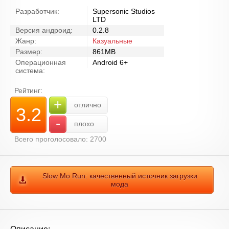
Разработчик:
Supersonic Studios
LTD
Версия андроид:
0.2.8
Жанр:
Казуальные
Размер:
861MB
Операционная
Android 6+
система:
Рейтинг:
+
отлично
3.2
-
плохо
Всего проголосовало: 2700
Slow Mo Run: качественный источник загрузки
мода