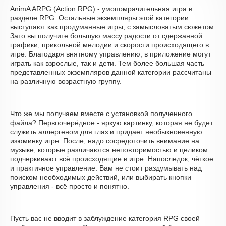
AnimA ARPG (Action RPG) - умопомрачительная игра в
разделе RPG. Остальные экземпляры этой категории
выступают как продуманные игры, с замысловатым сюжетом.
Зато вы получите большую массу радости от сдержанной
графики, прикольной мелодии и скорости происходящего в
игре. Благодаря внятному управлению, в приложение могут
играть как взрослые, так и дети. Тем более большая часть
представленных экземпляров данной категории рассчитаны
на различную возрастную группу.
Что же мы получаем вместе с установкой полученного
файла? Первоочерёдное - яркую картинку, которая не будет
служить аллергеном для глаз и придает необыкновенную
изюминку игре. После, надо сосредоточить внимание на
музыке, которые различаются неповторимостью и целиком
подчеркивают всё происходящие в игре. Напоследок, чёткое
и практичное управление. Вам не стоит раздумывать над
поиском необходимых действий, или выбирать кнопки
управления - всё просто и понятно.
Пусть вас не вводит в заблуждение категория RPG своей