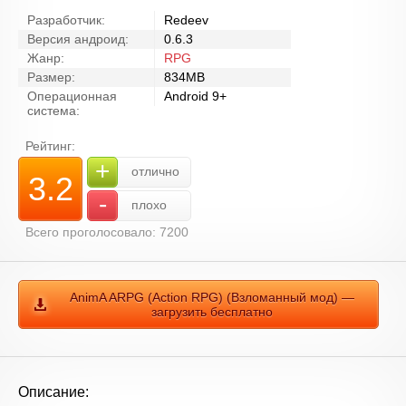
Разработчик:
Redeev
Версия андроид:
0.6.3
Жанр:
RPG
Размер:
834MB
Операционная
Android 9+
система:
Рейтинг:
+
отлично
3.2
-
плохо
Всего проголосовало: 7200
AnimA ARPG (Action RPG) (Взломанный мод) —
загрузить бесплатно
Описание: