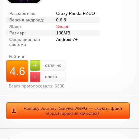
Разработчик:
Crazy Panda FZCO
Версия андроид:
0.6.8
Жанр:
Экшен
Размер:
130MB
Операционная
Android 7+
система:
Рейтинг:
+
отлично
4.6
-
плохо
Всего проголосовало: 6300
Fantasy Journey: Survival ARPG — скачать файл
мода (Гарантия качества)