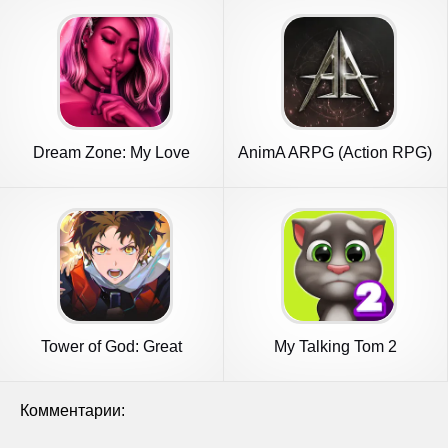
Dream Zone: My Love
AnimA ARPG (Action RPG)
Fantasy
Tower of God: Great
My Talking Tom 2
Journey
Комментарии: