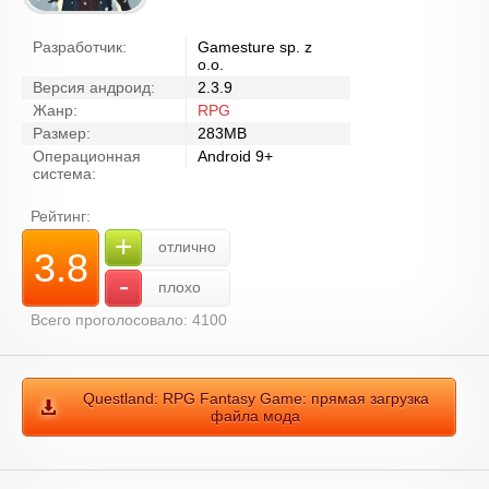
Разработчик:
Gamesture sp. z
o.o.
Версия андроид:
2.3.9
Жанр:
RPG
Размер:
283MB
Операционная
Android 9+
система:
Рейтинг:
+
отлично
3.8
-
плохо
Всего проголосовало: 4100
Questland: RPG Fantasy Game: прямая загрузка
файла мода