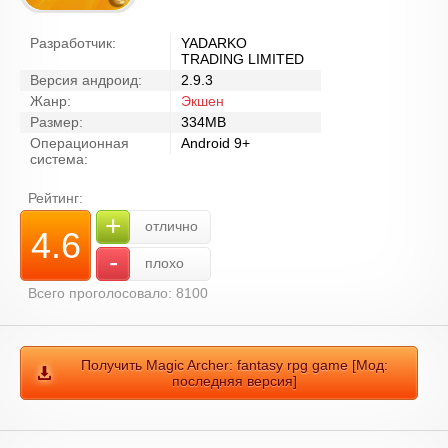
Разработчик:
YADARKO
TRADING LIMITED
Версия андроид:
2.9.3
Жанр:
Экшен
Размер:
334MB
Операционная
Android 9+
система:
Рейтинг:
+
отлично
4.6
-
плохо
Всего проголосовало: 8100
Получить Magic Archer: fantasy rpg game [Мод:
последняя версия]