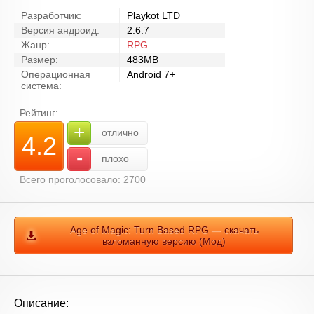
Разработчик:
Playkot LTD
Версия андроид:
2.6.7
Жанр:
RPG
Размер:
483MB
Операционная
Android 7+
система:
Рейтинг:
+
отлично
4.2
-
плохо
Всего проголосовало: 2700
Age of Magic: Turn Based RPG — скачать
взломанную версию (Мод)
Описание: