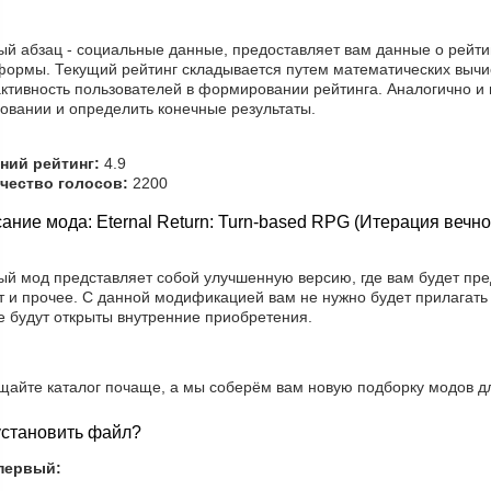
ый абзац - социальные данные, предоставляет вам данные о рейти
формы. Текущий рейтинг складывается путем математических вычис
ктивность пользователей в формировании рейтинга. Аналогично и 
овании и определить конечные результаты.
ний рейтинг:
4.9
чество голосов:
2200
ание мода: Eternal Return: Turn-based RPG (Итерация вечн
ый мод представляет собой улучшенную версию, где вам будет пр
т и прочее. С данной модификацией вам не нужно будет прилагать 
е будут открыты внутренние приобретения.
щайте каталог почаще, а мы соберём вам новую подборку модов дл
установить файл?
первый: