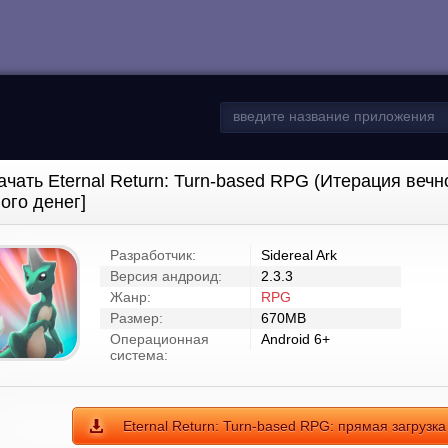
ачать Eternal Return: Turn-based RPG (Итерация веч
ого денег]
Разработчик:
Sidereal Ark
Версия андроид:
2.3.3
Жанр:
RPG
Размер:
670MB
Операционная
Android 6+
система:
Eternal Return: Turn-based RPG: прямая загрузк