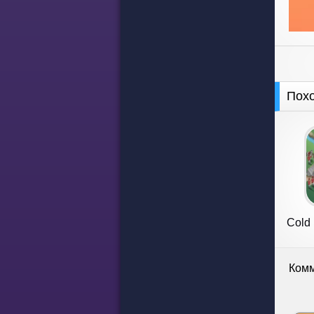
Пох
Cold 
Комм