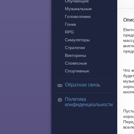
Обучающие
Музыкальные
Головоломки
Опис
Гонки
Etern
RPG
пред
Симуляторы
массу
внятн
Стратегии
пред
Викторины
Словесные
Что ж
Спортивные
будет
музык
Обратная связь
хоро
кнопк
Политика
конфиденциальности
Пуст
хорош
Перед
всел