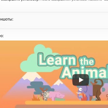
иншоты:
о: