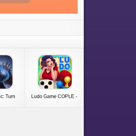
c: Turn
Ludo Game COPLE -
RPG
Voice Chat