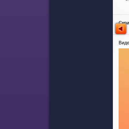
Скр
Виде