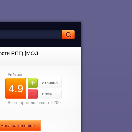
ности РПГ) [МОД
Рейтинг:
+
отлично
4.9
-
плохо
Всего проголосовало: 2200
а мода на телефон