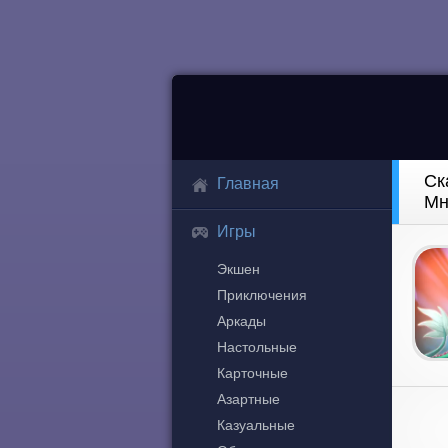
Ск
Главная
Мн
Игры
Экшен
Приключения
Аркады
Настольные
Карточные
Азартные
Казуальные