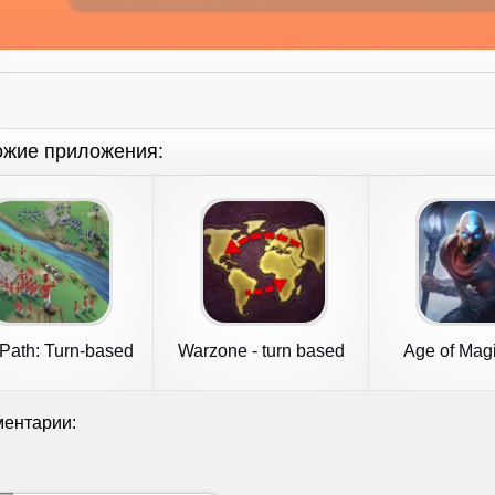
ожие приложения:
Path: Turn-based
Warzone - turn based
Age of Magi
strategy
strategy
Based 
ентарии: