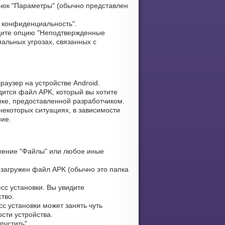
чок "Параметры" (обычно представлен
и конфиденциальность".
ите опцию "Неподтвержденные
альных угрозах, связанных с
аузер на устройстве Android.
дится файл APK, который вы хотите
апке, предоставленной разработчиком.
некоторых ситуациях, в зависимости
ние.
жение "Файлы" или любое иные
 загружен файл APK (обычно это папка
сс установки. Вы увидите
тво.
с установки может занять чуть
сти устройства.
устить".