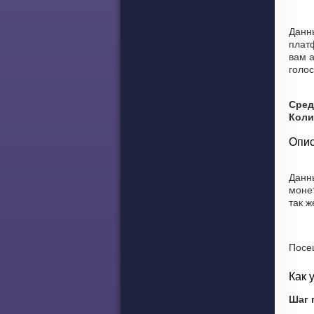
Данн
плат
вам а
голос
Сред
Коли
Опис
Данн
моне
так ж
Посе
Как 
Шаг 