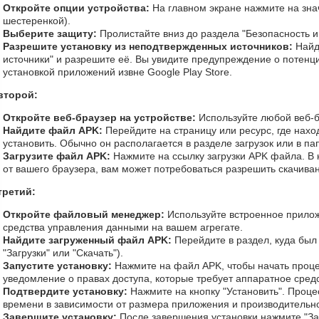
Откройте опции устройства:
На главном экране нажмите на зна
шестеренкой).
Выберите защиту:
Пролистайте вниз до раздела "Безопасность 
Разрешите установку из неподтвержденных источников:
Найд
источники" и разрешите её. Вы увидите предупреждение о потенци
установкой приложений извне Google Play Store.
второй:
Откройте веб-браузер на устройстве:
Используйте любой веб-бр
Найдите файл APK:
Перейдите на страницу или ресурс, где нахо
установить. Обычно он располагается в разделе загрузок или в п
Загрузите файл APK:
Нажмите на ссылку загрузки APK файла. В 
от вашего браузера, вам может потребоваться разрешить скачива
третий:
Откройте файловый менеджер:
Используйте встроенное прило
средства управления данными на вашем агрегате.
Найдите загруженный файл APK:
Перейдите в раздел, куда был
"Загрузки" или "Скачать").
Запустите установку:
Нажмите на файл APK, чтобы начать проце
уведомление о правах доступа, которые требует аппаратное средс
Подтвердите установку:
Нажмите на кнопку "Установить". Процес
времени в зависимости от размера приложения и производительно
Завершите установку:
После завершения установки нажмите "Зап