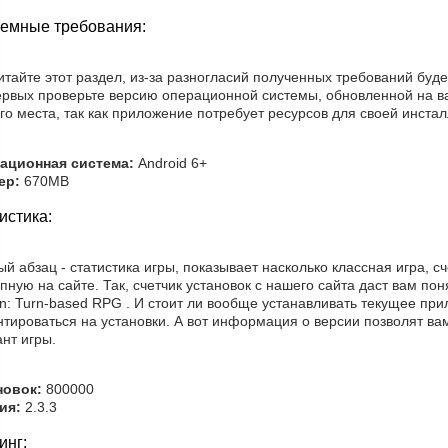
емные требования:
тайте этот раздел, из-за разногласий полученных требований буд
ервых проверьте версию операционной системы, обновленной на ва
го места, так как приложение потребует ресурсов для своей инста
ационная система:
Android 6+
ер:
670MB
истика:
й абзац - статистика игры, показывает насколько классная игра, 
пную на сайте. Так, счетчик установок с нашего сайта даст вам поня
n: Turn-based RPG . И стоит ли вообще устанавливать текущее при
нтироваться на установки. А вот информация о версии позволят ва
нт игры.
новок:
800000
ия:
2.3.3
инг: