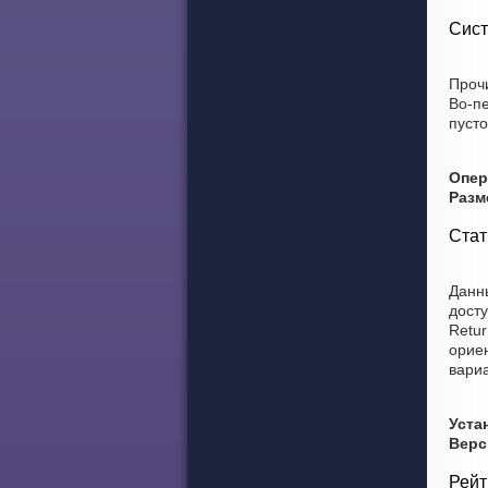
Сист
Прочи
Во-п
пусто
Опер
Разм
Стат
Данны
досту
Retur
орие
вариа
Уста
Верс
Рейт