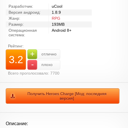
Разработчик:
uCool
Версия андроид:
1.8.9
Жанр:
RPG
Размер:
193MB
Операционная
Android 8+
система:
Рейтинг:
+
отлично
3.2
-
плохо
Всего проголосовало: 7700
Получить Heroes Charge [Мод: последняя
версия]
Описание: