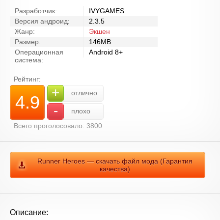
Разработчик:
IVYGAMES
Версия андроид:
2.3.5
Жанр:
Экшен
Размер:
146MB
Операционная
Android 8+
система:
Рейтинг:
+
отлично
4.9
-
плохо
Всего проголосовало: 3800
Runner Heroes — скачать файл мода (Гарантия
качества)
Описание: