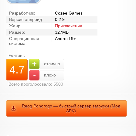
Разработчик:
Cozee Games
Версия андроид:
0.2.9
Жанр:
Приключения
Размер:
327MB
Операционная
Android 9+
система:
Рейтинг:
+
отлично
4.7
-
плохо
Всего проголосовало: 5500
Reog Ponorogo — быстрый сервер загрузки (Мод
APK)