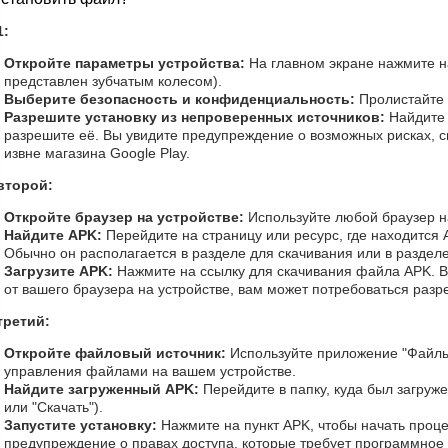
1:
Откройте параметры устройства:
На главном экране нажмите н
представлен зубчатым колесом).
Выберите безопасность и конфиденциальность:
Пролистайте 
Разрешите установку из непроверенных источников:
Найдите 
разрешите её. Вы увидите предупреждение о возможных рисках, 
извне магазина Google Play.
второй:
Откройте браузер на устройстве:
Используйте любой браузер на
Найдите APK:
Перейдите на страницу или ресурс, где находится A
Обычно он располагается в разделе для скачивания или в раздел
Загрузите APK:
Нажмите на ссылку для скачивания файла APK. В 
от вашего браузера на устройстве, вам может потребоваться разре
третий:
Откройте файловый источник:
Используйте приложение "Файлы
управления файлами на вашем устройстве.
Найдите загруженный APK:
Перейдите в папку, куда был загруже
или "Скачать").
Запустите установку:
Нажмите на пункт APK, чтобы начать проце
предупреждение о правах доступа, которые требует программное