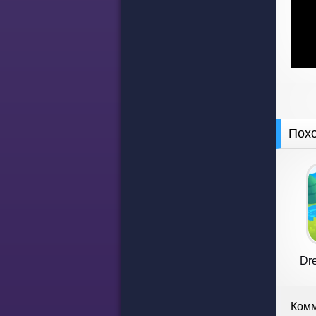
Пох
Dre
Комм