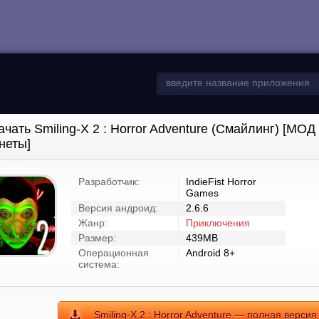
ачать Smiling-X 2 : Horror Adventure (Смайлинг) [МО
неты]
Разработчик:
IndieFist Horror
Games
Версия андроид:
2.6.6
Жанр:
Приключения
Размер:
439MB
Операционная
Android 8+
система:
Smiling-X 2 : Horror Adventure — полная версия