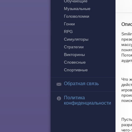
Обучающие
Музыкальные
Головоломки
Гонки
Опис
RPG
Smili
Симуляторы
през
массу
Стратегии
поня
Викторины
Пото
ауди
Словесные
Спортивные
Что ж
Обратная связь
дейст
игро
проис
Политика
поиск
конфиденциальности
Пуст
разра
чего-