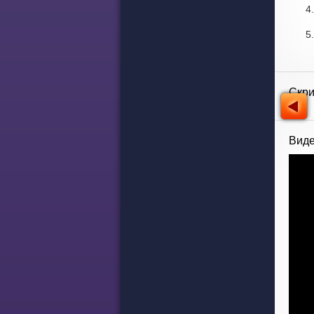
Скр
Виде