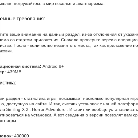
ышляя погружайтесь в мир веселья и авантюризма.
емные требования:
тите ваше внимание на данный раздел, из-за отклонения от указа
лема со стартом приложения. Сначала проверьте версию операци
йстве. После - количество незанятого места, так как приложение п
ковки.
ационная система:
Android 8+
ер:
439MB
истика:
й раздел - статистика игры, показывает насколько популярная игра
ю, доступную на сайте. И так, счетчик установок с нашей платформ
ли Smiling-X 2 : Horror Adventure . И стоит ли вообще устанавлива
тироваться на установки. А вот сведения о версии позволят вам 
нт игры.
новок:
400000