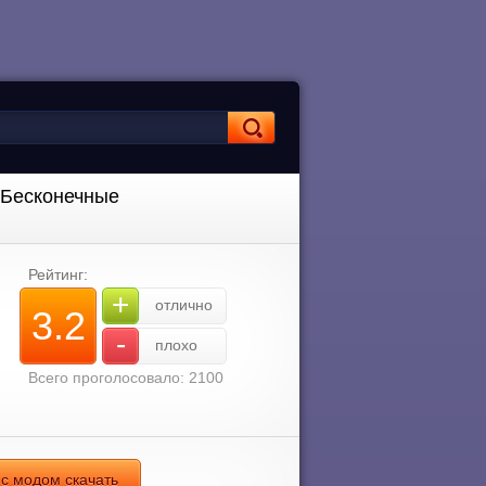
Д Бесконечные
Рейтинг:
+
отлично
3.2
-
плохо
Всего проголосовало: 2100
 с модом скачать