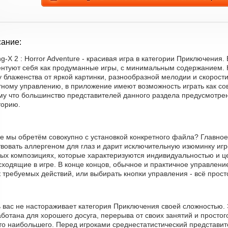
ание:
ng-X 2 : Horror Adventure - красивая игра в категории Приключения
ентуют себя как продуманные игры, с минимальным содержанием. 
 блаженства от яркой картинки, разнообразной мелодии и скорост
тному управлению, в приложение имеют возможность играть как со
му что большинство представителей данного раздела предусмотре
торию.
е мы обретём совокупно с установкой конкретного файла? Главное
вовать аллергеном для глаз и дарит исключительную изюминку игр
вых композициях, которые характеризуются индивидуальностью и ц
ходящие в игре. В конце концов, обычное и практичное управление
 требуемых действий, или выбирать кнопки управления - всё прост
ь вас не настораживает категория Приключения своей сложностью.
ботана для хорошего досуга, перерыва от своих занятий и простог
то наибольшего. Перед игроками среднестатистический представит