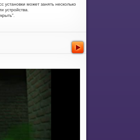
сс установки может занять несколько
и устройства.
крыть".