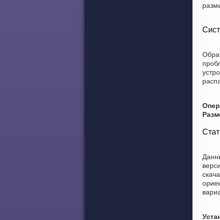
разм
Сист
Обра
проб
устро
распа
Опер
Разм
Стат
Данны
верси
скача
ориен
вариа
Уста