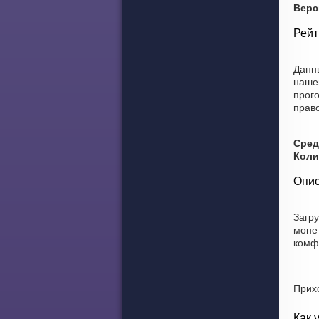
Верс
Рейт
Данн
наше
прог
право
Сред
Коли
Опис
Загр
моне
комф
Прих
Как 