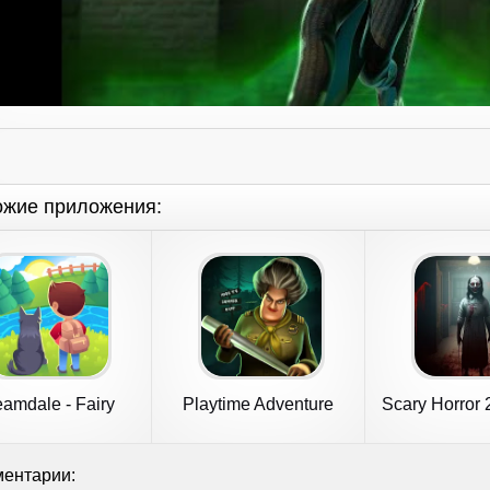
ожие приложения:
amdale - Fairy
Playtime Adventure
Scary Horror 
Adventure
Multiplayer
Game
ентарии: