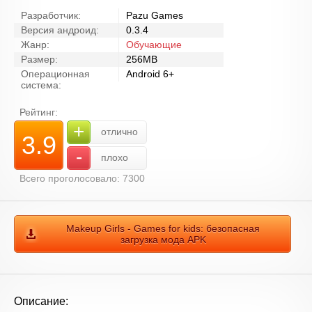
Разработчик:
Pazu Games
Версия андроид:
0.3.4
Жанр:
Обучающие
Размер:
256MB
Операционная
Android 6+
система:
Рейтинг:
+
отлично
3.9
-
плохо
Всего проголосовало: 7300
Makeup Girls - Games for kids: безопасная
загрузка мода APK
Описание: