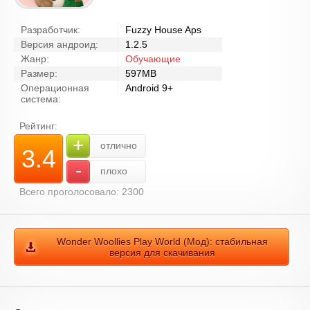
Разработчик:
Fuzzy House Aps
Версия андроид:
1.2.5
Жанр:
Обучающие
Размер:
597MB
Операционная
Android 9+
система:
Рейтинг:
+
отлично
3.4
-
плохо
Всего проголосовало: 2300
Wonder Woollies Play World (Мод): стабильная
версия для скачивания