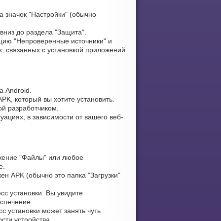
 значок "Настройки" (обычно
вниз до раздела "Защита".
цию "Непроверенные источники" и
, связанных с установкой приложений
 Android.
PK, который вы хотите установить.
ой разработчиком.
уациях, в зависимости от вашего веб-
жение "Файлы" или любое
е.
ен APK (обычно это папка "Загрузки"
сс установки. Вы увидите
еспечение.
с установки может занять чуть
сти устройства.