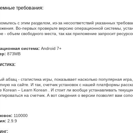
емные требования:
омьтесь с этим разделом, из-за несоответствий указанных требов
ожения. Во-первых проверьте версию операционной системы, уста
е - объем свободного места, так как приложение запросит ресурсов
ационная система:
Android 7+
ер:
873MB
истика:
й абзац - статистика игры, показывает насколько популярная игра,
пную на сайте. И так, счетчик установок с нашей платформы расск
ite Korean – Learn Korean . И стоит ли вообще устанавливать теку
тироваться на счетчик. А вот сведения о версии позволят вам соп
новок:
110000
ия:
2.9.9
инг: