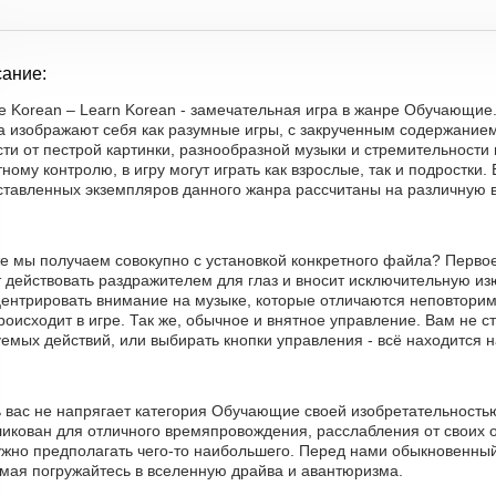
ание:
ite Korean – Learn Korean - замечательная игра в жанре Обучающи
а изображают себя как разумные игры, с закрученным содержание
ти от пестрой картинки, разнообразной музыки и стремительности
ному контролю, в игру могут играть как взрослые, так и подростки.
ставленных экземпляров данного жанра рассчитаны на различную в
е мы получаем совокупно с установкой конкретного файла? Первое 
 действовать раздражителем для глаз и вносит исключительную из
центрировать внимание на музыке, которые отличаются неповторим
роисходит в игре. Так же, обычное и внятное управление. Вам не с
емых действий, или выбирать кнопки управления - всё находится н
ь вас не напрягает категория Обучающие своей изобретательность
икован для отличного времяпровождения, расслабления от своих о
ужно предполагать чего-то наибольшего. Перед нами обыкновенный
умая погружайтесь в вселенную драйва и авантюризма.