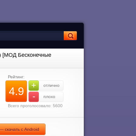
н) [МОД Бесконечные
Рейтинг:
+
отлично
4.9
-
плохо
Всего проголосовало: 5600
— скачать с Android