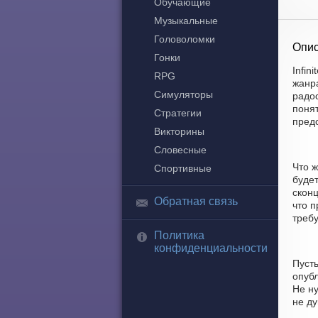
Обучающие
Музыкальные
Головоломки
Опис
Гонки
Infin
RPG
жанр
Симуляторы
радос
понят
Стратегии
пред
Викторины
Словесные
Что ж
Спортивные
будет
скон
Обратная связь
что п
требу
Политика
конфиденциальности
Пуст
опубл
Не н
не д