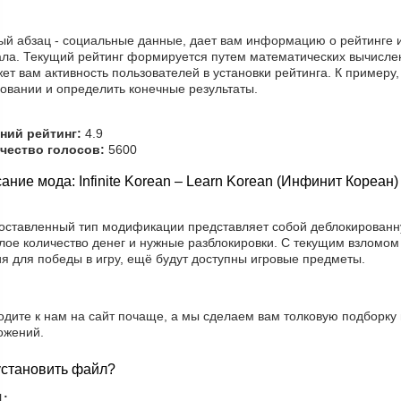
ый абзац - социальные данные, дает вам информацию о рейтинге и
ала. Текущий рейтинг формируется путем математических вычисле
ет вам активность пользователей в установки рейтинга. К примеру
овании и определить конечные результаты.
ний рейтинг:
4.9
чество голосов:
5600
ание мода: Infinite Korean – Learn Korean (Инфинит Кореан
оставленный тип модификации представляет собой деблокированну
лое количество денег и нужные разблокировки. С текущим взломом
я для победы в игру, ещё будут доступны игровые предметы.
одите к нам на сайт почаще, а мы сделаем вам толковую подборку
ожений.
установить файл?
1: