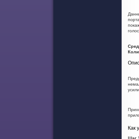
Данн
порт
покаж
голос
Сред
Коли
Опис
Пред
нема
усили
Прих
прил
Как 
Шаг 