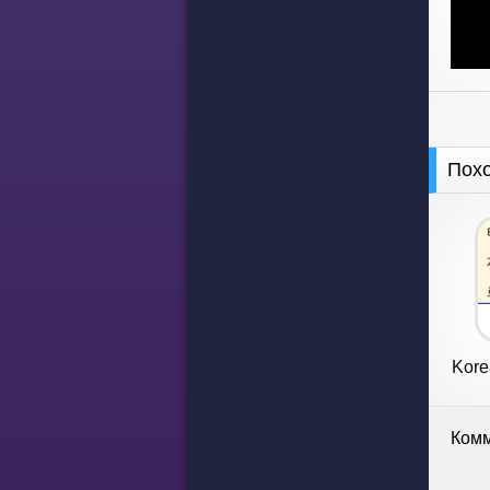
Пох
Kore
Комм