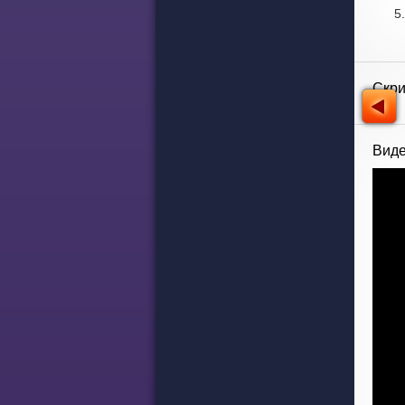
Скр
Виде