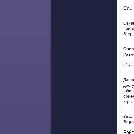
Сист
Ознак
прил
Второ
Опер
Разм
Стат
Данны
досту
Infin
ориен
игры.
Уста
Верс
Рейт