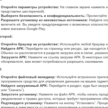
Откройте параметры устройства:
На главном экране нажмите на
представлен шестеренкой).
Выберите безопасность и конфиденциальность:
Пролистайте 
Разрешите установку из неизвестных источников:
Найдите оп
включите её. Вы увидите предупреждение о возможных опасностях
извне магазина Google Play.
второй:
Откройте браузер на устройстве:
Используйте любой браузер на
Найдите APK:
Перейдите на страницу или ресурс, где находится A
Обычно он располагается в разделе загрузок или в папке, указанн
Загрузите APK:
Нажмите на ссылку загрузки APK. В некоторых сит
обозревателя, вам может потребоваться разрешить скачивание.
3:
Откройте файловый менеджер:
Используйте встроенное прило
программное средство для управления данными на вашем гаджет
Найдите загруженный APK:
Перейдите в раздел, куда был загруж
или "Скачать").
Запустите установку:
Нажмите на файл APK, чтобы начать проце
уведомление о правах доступа, которые требует программное об
Подтвердите установку:
Нажмите на кнопку "Установить". Процес
времени в зависимости от размера приложения и производительно