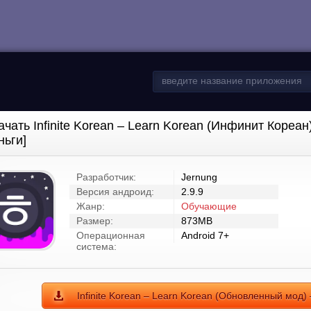
ачать Infinite Korean – Learn Korean (Инфинит Кореа
ньги]
Разработчик:
Jernung
Версия андроид:
2.9.9
Жанр:
Обучающие
Размер:
873MB
Операционная
Android 7+
система:
Infinite Korean – Learn Korean (Обновленный мод) 