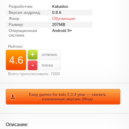
Разработчик:
Kakadoo
Версия андроид:
0.8.6
Жанр:
Обучающие
Размер:
207MB
Операционная
Android 9+
система:
Рейтинг:
+
отлично
4.6
-
плохо
Всего проголосовало: 7000
Easy games for kids 2,3,4 year — скачать
взломанную версию (Мод)
Описание: