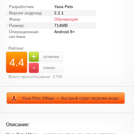
Разработчик:
Yasa Pets
Версия андроид:
2.2.1
Жанр:
Обучающие
Размер:
714MB
Операционная
Android 8+
система:
Рейтинг:
+
отлично
4.4
-
плохо
Всего проголосовало: 2700
Yasa Pets Village — быстрый старт загрузки мода
Описание: