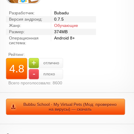
Разработчик:
Bubadu
Версия андроид:
0.7.5
Жанр:
Обучающие
Размер:
374MB
Операционная
Android 8+
система:
Рейтинг:
+
отлично
4.8
-
плохо
Всего проголосовало: 8600
Bubbu School - My Virtual Pets (Мод: проверено
на вирусы) — скачать