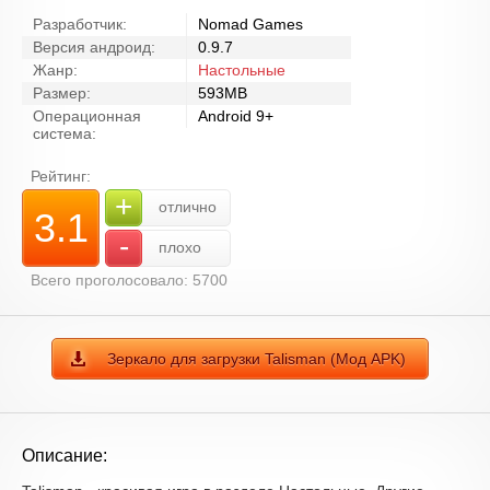
Разработчик:
Nomad Games
Версия андроид:
0.9.7
Жанр:
Настольные
Размер:
593MB
Операционная
Android 9+
система:
Рейтинг:
+
отлично
3.1
-
плохо
Всего проголосовало: 5700
Зеркало для загрузки Talisman (Мод APK)
Описание: