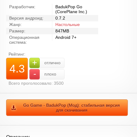
Разработчик:
BadukPop Go
(CorePlane Inc.)
Версия андроид:
0.7.2
Жанр:
Настольные
Размер:
847MB
Операционная
Android 7+
система:
Рейтинг:
+
отлично
4.3
-
плохо
Всего проголосовало: 3500
Go Game - BadukPop (Мод): стабильная версия
для скачивания