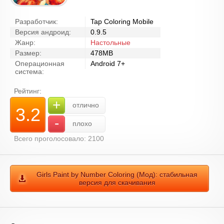
Разработчик:
Tap Coloring Mobile
Версия андроид:
0.9.5
Жанр:
Настольные
Размер:
478MB
Операционная
Android 7+
система:
Рейтинг:
+
отлично
3.2
-
плохо
Всего проголосовало: 2100
Girls Paint by Number Coloring (Мод): стабильная
версия для скачивания