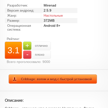
Разработчик:
Mirenad
Версия андроид:
2.5.9
Жанр:
Настольные
Размер:
372MB
Операционная
Android 8+
система:
Рейтинг:
+
отлично
3.1
-
плохо
Всего проголосовало: 9000
Cribbage: взлом и мод с быстрой установкой
Описание: