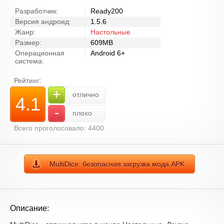
Разработчик:
Ready200
Версия андроид:
1.5.6
Жанр:
Настольные
Размер:
609MB
Операционная
Android 6+
система:
Рейтинг:
+
отлично
4.1
-
плохо
Всего проголосовало: 4400
MultiDice: безопасная загрузка мода APK
Описание: