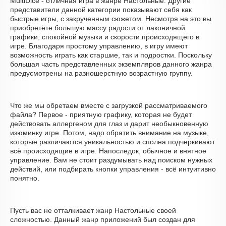
MultiDice - отличная игра в жанре Настольные. Другие
представители данной категории показывают себя как
быстрые игры, с закрученным сюжетом. Несмотря на это вы
приобретёте большую массу радости от лаконичной
графики, спокойной музыки и скорости происходящего в
игре. Благодаря простому управлению, в игру имеют
возможность играть как старшие, так и подростки. Поскольку
большая часть представленных экземпляров данного жанра
предусмотрены на разношерстную возрастную группу.
Что же мы обретаем вместе с загрузкой рассматриваемого
файла? Первое - приятную графику, которая не будет
действовать аллергеном для глаз и дарит необыкновенную
изюминку игре. Потом, надо обратить внимание на музыке,
которые различаются уникальностью и сполна подчеркивают
всё происходящие в игре. Напоследок, обычное и внятное
управление. Вам не стоит раздумывать над поиском нужных
действий, или подбирать кнопки управления - всё интуитивно
понятно.
Пусть вас не отталкивает жанр Настольные своей
сложностью. Данный жанр приложений был создан для