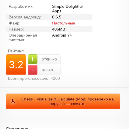
Разработчик:
Simple Delightful
Apps
Версия андроид:
0.6.5
Жанр:
Настольные
Размер:
406MB
Операционная
Android 7+
система:
Рейтинг:
+
отлично
3.2
-
плохо
Всего проголосовало: 4200
Chess · Visualize & Calculate (Мод: проверено на
вирусы) — скачать