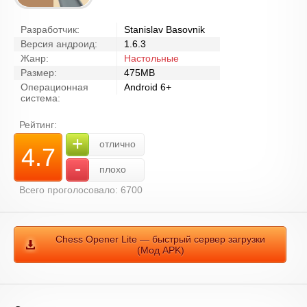
Разработчик:
Stanislav Basovnik
Версия андроид:
1.6.3
Жанр:
Настольные
Размер:
475MB
Операционная
Android 6+
система:
Рейтинг:
+
отлично
4.7
-
плохо
Всего проголосовало: 6700
Chess Opener Lite — быстрый сервер загрузки
(Мод APK)