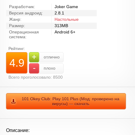
Разработчик:
Joker Game
Версия андроид:
2.8.1
Жанр:
Настольные
Размер:
313MB
Операционная
Android 6+
система:
Рейтинг:
+
отлично
4.9
-
плохо
Всего проголосовало: 8500
101 Okey Club: Play 101 Plus (Мод: проверено на
вирусы) — скачать
Описание: