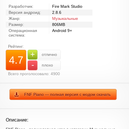
Разработчик:
Fire Mark Studio
Версия андроид:
2.8.6
Жанр:
Музыкальные
Размер:
806MB
Операционная
Android 9+
система:
Рейтинг:
+
отлично
4.7
-
плохо
Всего проголосовало: 4900
FNF Piano — полная версия с модом скачать
Описание: