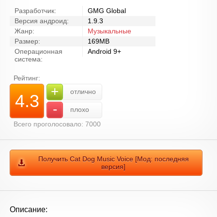
Разработчик:
GMG Global
Версия андроид:
1.9.3
Жанр:
Музыкальные
Размер:
169MB
Операционная
Android 9+
система:
Рейтинг:
+
отлично
4.3
-
плохо
Всего проголосовало: 7000
Получить Cat Dog Music Voice [Мод: последняя
версия]
Описание: