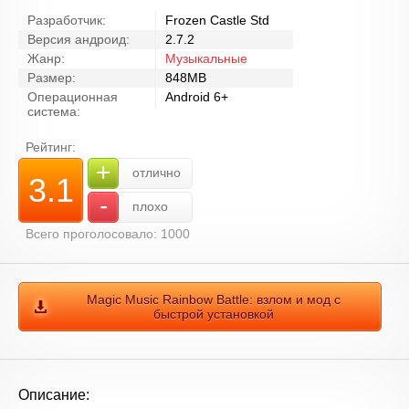
Разработчик:
Frozen Castle Std
Версия андроид:
2.7.2
Жанр:
Музыкальные
Размер:
848MB
Операционная
Android 6+
система:
Рейтинг:
+
отлично
3.1
-
плохо
Всего проголосовало: 1000
Magic Music Rainbow Battle: взлом и мод с
быстрой установкой
Описание: