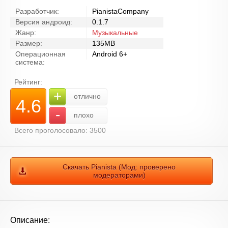
Разработчик:
PianistaCompany
Версия андроид:
0.1.7
Жанр:
Музыкальные
Размер:
135MB
Операционная
Android 6+
система:
Рейтинг:
+
отлично
4.6
-
плохо
Всего проголосовало: 3500
Скачать Pianista (Мод: проверено
модераторами)
Описание: