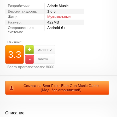
Разработчик:
Adaric Music
Версия андроид:
1.6.5
Жанр:
Музыкальные
Размер:
422MB
Операционная
Android 6+
система:
Рейтинг:
+
отлично
3.3
-
плохо
Всего проголосовало: 8000
Ссылка на Beat Fire - Edm Gun Music Game
(Мод: без ограничений)
Описание: