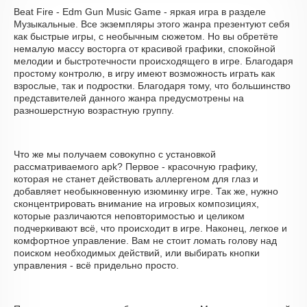
Beat Fire - Edm Gun Music Game - яркая игра в разделе
Музыкальные. Все экземпляры этого жанра презентуют себя
как быстрые игры, с необычным сюжетом. Но вы обретёте
немалую массу восторга от красивой графики, спокойной
мелодии и быстротечности происходящего в игре. Благодаря
простому контролю, в игру имеют возможность играть как
взрослые, так и подростки. Благодаря тому, что большинство
представителей данного жанра предусмотрены на
разношерстную возрастную группу.
Что же мы получаем совокупно с установкой
рассматриваемого apk? Первое - красочную графику,
которая не станет действовать аллергеном для глаз и
добавляет необыкновенную изюминку игре. Так же, нужно
сконцентрировать внимание на игровых композициях,
которые различаются неповторимостью и целиком
подчеркивают всё, что происходит в игре. Наконец, легкое и
комфортное управление. Вам не стоит ломать голову над
поиском необходимых действий, или выбирать кнопки
управления - всё придельно просто.