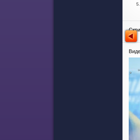
Скр
Виде