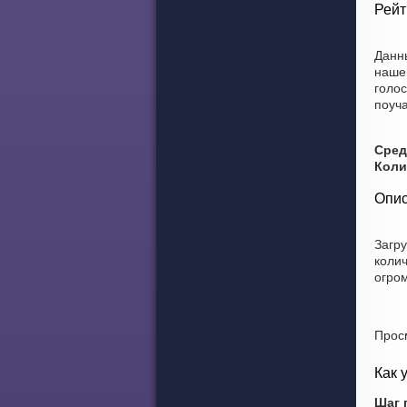
Рейт
Данн
наше
голос
поуча
Сред
Коли
Опис
Загр
коли
огро
Прос
Как 
Шаг 