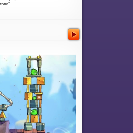
тово".