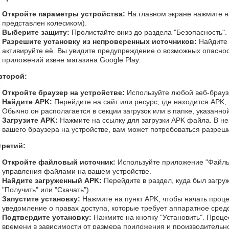
Откройте параметры устройства:
На главном экране нажмите н
представлен колесиком).
Выберите защиту:
Пролистайте вниз до раздела "Безопасность".
Разрешите установку из непроверенных источников:
Найдите 
активируйте её. Вы увидите предупреждение о возможных опаснос
приложений извне магазина Google Play.
второй:
Откройте браузер на устройстве:
Используйте любой веб-браузе
Найдите APK:
Перейдите на сайт или ресурс, где находится APK, 
Обычно он располагается в секции загрузок или в папке, указанно
Загрузите APK:
Нажмите на ссылку для загрузки APK файла. В нек
вашего браузера на устройстве, вам может потребоваться разрешит
третий:
Откройте файловый источник:
Используйте приложение "Файлы
управления файлами на вашем устройстве.
Найдите загруженный APK:
Перейдите в раздел, куда был загру
"Получить" или "Скачать").
Запустите установку:
Нажмите на пункт APK, чтобы начать проце
уведомление о правах доступа, которые требует аппаратное средс
Подтвердите установку:
Нажмите на кнопку "Установить". Проце
времени в зависимости от размера приложения и производительно