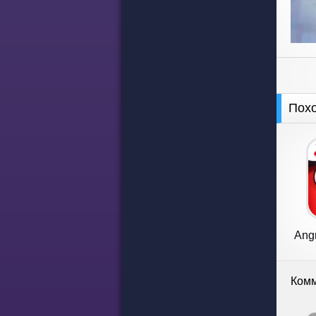
Пох
Angr
Комм