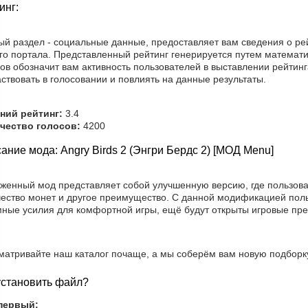
инг:
ый раздел - социальные данные, предоставляет вам сведения о ре
го портала. Представленный рейтинг генерируется путем математи
ов обозначит вам активность пользователей в выставлении рейтин
ствовать в голосовании и повлиять на данные результаты.
ний рейтинг:
3.4
чество голосов:
4200
ание мода: Angry Birds 2 (Энгри Бердс 2) [МОД Menu]
уженный мод представляет собой улучшенную версию, где пользов
чество монет и другое преимущество. С данной модификацией поль
мные усилия для комфортной игры, ещё будут открыты игровые пр
матривайте наш каталог почаще, а мы соберём вам новую подборку
установить файл?
первый: