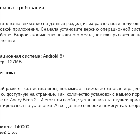
емные требования:
тите ваше внимание на данный раздел, из-за разногласий получен
новкой приложения. Сначала установите версию операционной сис
йстве. Второе - количество незанятого места, так как приложение 
алляции.
ационная система:
Android 8+
ер:
127MB
истика:
й раздел - статистика игры, показывает насколько хитовая игра, 
ю, доступную на странице. Так, количество установок с нашего пор
зили Angry Birds 2 . И стоит ли вообще устанавливать текущее при
тироваться на установки. А вот данные о версии помогут вам све
новок:
140000
ия:
1.5.5