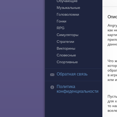
Обучающие
Музыкальные
Головоломки
Опис
Гонки
Angry
RPG
как 
Симуляторы
карти
прило
Стратегии
данн
Викторины
Словесные
Что 
Спортивные
котор
обра
Обратная связь
в игр
или и
Политика
конфиденциальности
Пусть
для х
то н
всел