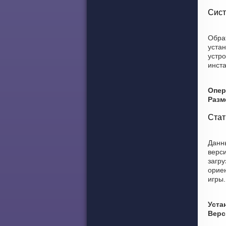
Сист
Обра
уста
устро
инст
Опер
Разм
Стат
Данны
верси
загру
ориен
игры.
Уста
Верс