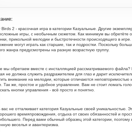
ание:
 Birds 2 - красочная игра в категории Казуальные. Другие экземпл
несложные игры, с необычным сюжетом. Как минимум вы обретёте о
нки, прикольной мелодии и быстротечности происходящего в игре.
жение могут играть как старшие, так и подростки. Поскольку бол
ого жанра предусмотрены на разную возрастную группу.
же мы обретаем вместе с инсталляцией рассматриваемого файла? 
ая не должна служить раздражителем для глаз и дарит исключител
тить внимание на мелодии, которые отличаются неповторимостью и
е. Так же, простое и удобное управление. Вам не стоит ломать гол
скать кнопки управления - всё просто и понятно.
 вас не отталкивает категория Казуальные своей уникальностью. 
орошего времяпровождения, отдыха от своих обязанностей и прост
аибольшего. Перед вами обычный образец этой категории, поэтому 
енную веселья и авантюризма.