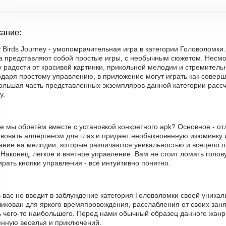
ание:
 Birds Journey - умопомрачительная игра в категории Головоломк
а представляют собой простые игры, с необычным сюжетом. Несмо
 радости от красивой картинки, прикольной мелодии и стремитель
даря простому управлению, в приложение могут играть как соверш
большая часть представленных экземпляров данной категории расс
у.
е мы обретём вместе с установкой конкретного apk? Основное - от
твовать аллергеном для глаз и придает необыкновенную изюминку и
ание на мелодии, которые различаются уникальностью и всецело по
 Наконец, легкое и внятное управление. Вам не стоит ломать голо
рать кнопки управления - всё интуитивно понятно.
 вас не вводит в заблуждение категория Головоломки своей уника
икован для яркого времяпровождения, расслабления от своих заня
 чего-то наибольшего. Перед нами обычный образец данного жанра
енную веселья и приключений.