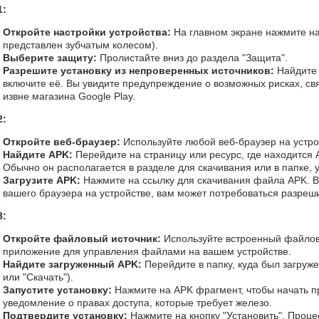
1:
Откройте настройки устройства:
На главном экране нажмите на
представлен зубчатым колесом).
Выберите защиту:
Пролистайте вниз до раздела "Защита".
Разрешите установку из непроверенных источников:
Найдите 
включите её. Вы увидите предупреждение о возможных рисках, св
извне магазина Google Play.
2:
Откройте веб-браузер:
Используйте любой веб-браузер на устрой
Найдите APK:
Перейдите на страницу или ресурс, где находится A
Обычно он располагается в разделе для скачивания или в папке, 
Загрузите APK:
Нажмите на ссылку для скачивания файла APK. В 
вашего браузера на устройстве, вам может потребоваться разреши
3:
Откройте файловый источник:
Используйте встроенный файлов
приложение для управления файлами на вашем устройстве.
Найдите загруженный APK:
Перейдите в папку, куда был загруже
или "Скачать").
Запустите установку:
Нажмите на APK фрагмент, чтобы начать пр
уведомление о правах доступа, которые требует железо.
Подтвердите установку:
Нажмите на кнопку "Установить". Проце