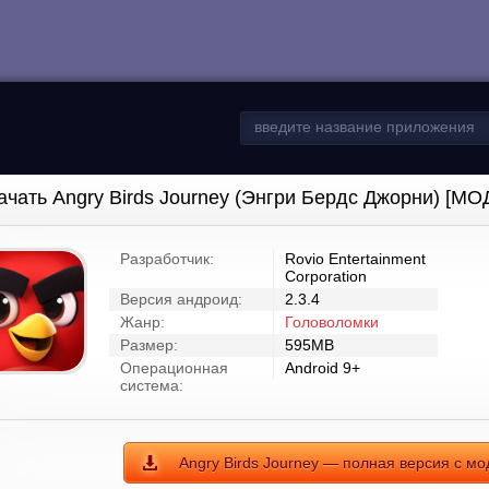
ачать Angry Birds Journey (Энгри Бердс Джорни) [МО
Разработчик:
Rovio Entertainment
Corporation
Версия андроид:
2.3.4
Жанр:
Головоломки
Размер:
595MB
Операционная
Android 9+
система:
Angry Birds Journey — полная версия с мо