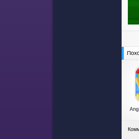
Пох
Angr
Комм