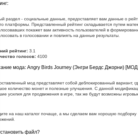
инг:
ый раздел - социальные данные, предоставляет вам данные о рейт
го платформы. Представленный рейтинг складывается путем матем
олосовавших покажет вам активность пользователей в формировани
лосовать в голосовании и повлиять на данные результаты.
ний рейтинг:
3.1
чество голосов:
4100
ание мода: Angry Birds Journey (Энгри Бердс Джорни) [МОД
оставленный мод представляет собой деблокированный вариант, гд
шое количество монет и полезные улучшения. С данной модификаци
шие усилия для продвижения в игре, так же будут возможны игровы
дите на наш каталог почаще, а мы сделаем вам хорошую подборку
ожений.
установить файл?