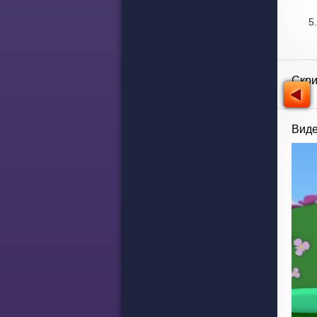
Скр
Виде