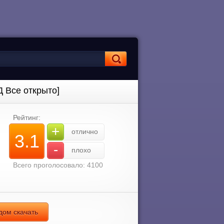
Д Все открыто]
Рейтинг:
+
отлично
3.1
-
плохо
Всего проголосовало: 4100
дом скачать