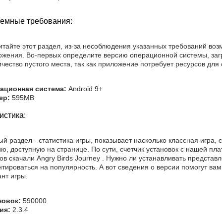
емные требования:
итайте этот раздел, из-за несоблюдения указанных требований во
ожения. Во-первых определите версию операционной системы, заг
ичество пустого места, так как приложение потребует ресурсов для 
ационная система:
Android 9+
ер:
595MB
истика:
й раздел - статистика игры, показывает насколько классная игра, 
ю, доступную на странице. По сути, счетчик установок с нашей п
ов скачали Angry Birds Journey . Нужно ли устанавливать предста
тироваться на популярность. А вот сведения о версии помогут ва
нт игры.
новок:
590000
ия:
2.3.4