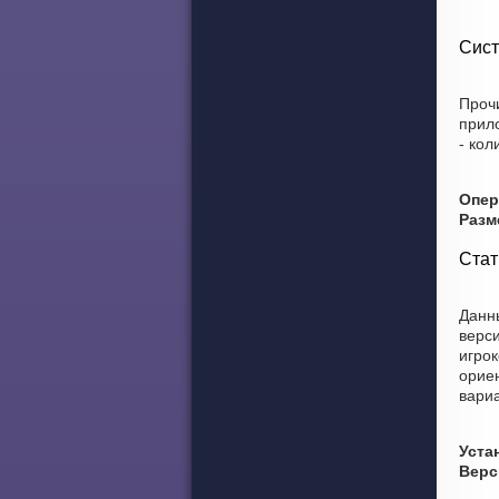
Сист
Проч
прил
- кол
Опер
Разм
Стат
Данны
верси
игрок
ориен
вариа
Уста
Верс