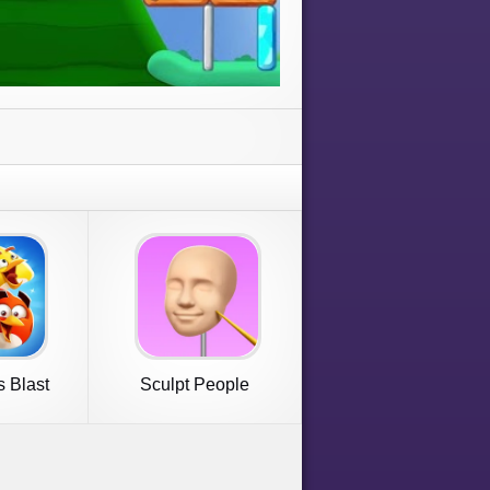
s Blast
Sculpt People