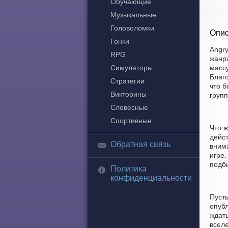
Обучающие
Музыкальные
Головоломки
Опис
Гонки
Angry
RPG
жанр
Симуляторы
массу
Благо
Стратегии
что 
Викторины
групп
Словесные
Спортивные
Что ж
дейс
Обратная связь
вним
игре.
подби
Политика
конфиденциальности
Пусть
опубл
ждать
всел