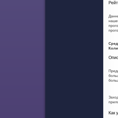
Рейт
Данн
наше
прог
прого
Сред
Коли
Опис
Пред
боль
боль
Захо
прил
Как 