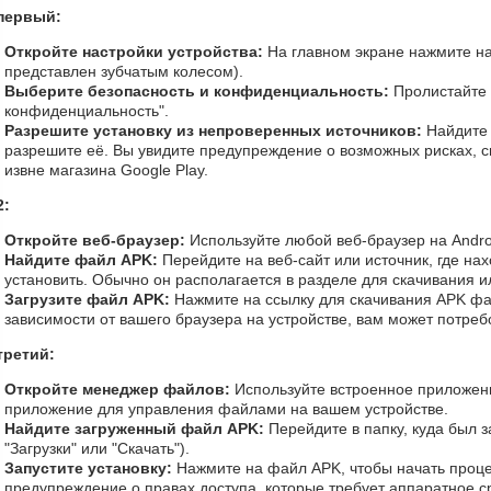
первый:
Откройте настройки устройства:
На главном экране нажмите на
представлен зубчатым колесом).
Выберите безопасность и конфиденциальность:
Пролистайте 
конфиденциальность".
Разрешите установку из непроверенных источников:
Найдите 
разрешите её. Вы увидите предупреждение о возможных рисках, 
извне магазина Google Play.
2:
Откройте веб-браузер:
Используйте любой веб-браузер на Andro
Найдите файл APK:
Перейдите на веб-сайт или источник, где на
установить. Обычно он располагается в разделе для скачивания и
Загрузите файл APK:
Нажмите на ссылку для скачивания APK фай
зависимости от вашего браузера на устройстве, вам может потреб
третий:
Откройте менеджер файлов:
Используйте встроенное приложен
приложение для управления файлами на вашем устройстве.
Найдите загруженный файл APK:
Перейдите в папку, куда был 
"Загрузки" или "Скачать").
Запустите установку:
Нажмите на файл APK, чтобы начать проце
предупреждение о правах доступа, которые требует аппаратное с