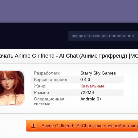
ачать Anime Girlfriend - AI Chat (Аниме Грлфренд) [М
Разработчик:
Starry Sky Games
Версия андроид:
0.4.3
Жанр:
Казуальные
Размер:
722MB
Операционная
Android 6+
система:
Anime Girlfriend - AI Chat: качественный источн