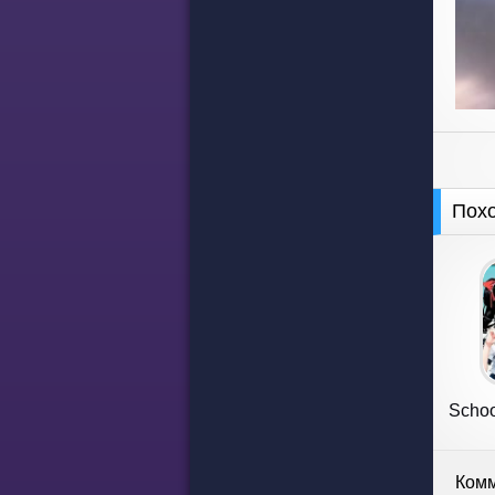
Пох
Schoo
Комм