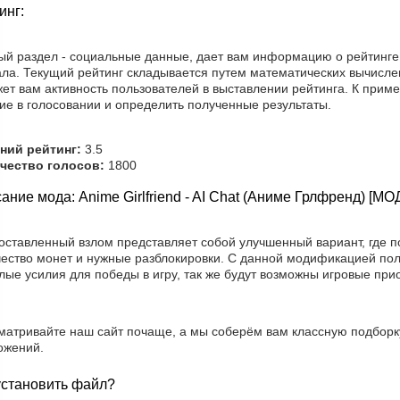
инг:
ый раздел - социальные данные, дает вам информацию о рейтинге
ала. Текущий рейтинг складывается путем математических вычисле
ет вам активность пользователей в выставлении рейтинга. К прим
ие в голосовании и определить полученные результаты.
ний рейтинг:
3.5
чество голосов:
1800
ание мода: Anime Girlfriend - AI Chat (Аниме Грлфренд) [МО
оставленный взлом представляет собой улучшенный вариант, где п
чество монет и нужные разблокировки. С данной модификацией пол
ые усилия для победы в игру, так же будут возможны игровые при
матривайте наш сайт почаще, а мы соберём вам классную подборк
ожений.
установить файл?