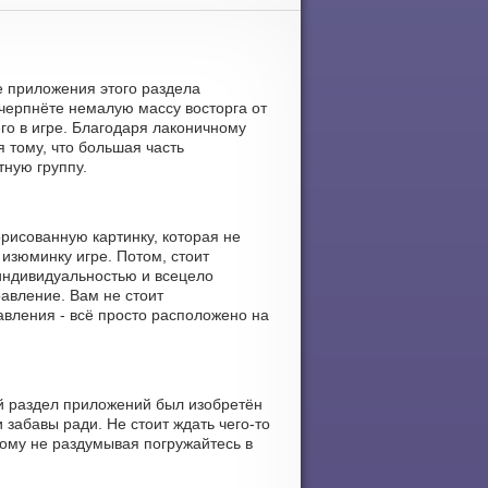
ые приложения этого раздела
черпнёте немалую массу восторга от
го в игре. Благодаря лаконичному
я тому, что большая часть
тную группу.
орисованную картинку, которая не
изюминку игре. Потом, стоит
индивидуальностью и всецело
равление. Вам не стоит
авления - всё просто расположено на
ый раздел приложений был изобретён
забавы ради. Не стоит ждать чего-то
тому не раздумывая погружайтесь в