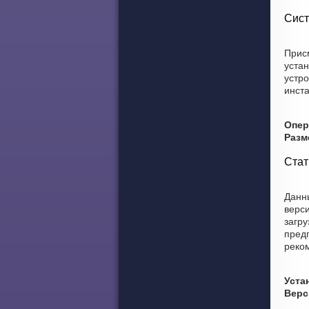
Сист
Прис
уста
устро
инст
Опер
Разм
Стат
Данны
верси
загру
предп
реко
Уста
Верс