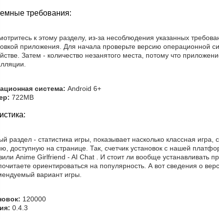
емные требования:
мотритесь к этому разделу, из-за несоблюдения указанных требова
новкой приложения. Для начала проверьте версию операционной с
йстве. Затем - количество незанятого места, потому что приложен
алляции.
ационная система:
Android 6+
ер:
722MB
истика:
й раздел - статистика игры, показывает насколько классная игра, 
ю, доступную на странице. Так, счетчик установок с нашей платфо
зили Anime Girlfriend - AI Chat . И стоит ли вообще устанавливать
очитаете ориентироваться на популярность. А вот сведения о верс
мендуемый вариант игры.
новок:
120000
ия:
0.4.3