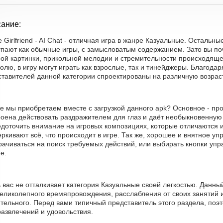
ание:
 Girlfriend - AI Chat - отличная игра в жанре Казуальные. Остальн
упают как обычные игры, с замысловатым содержанием. Зато вы по
рой картинки, прикольной мелодии и стремительности происходяще
олю, в игру могут играть как взрослые, так и тинейджеры. Благодар
ставителей данной категории спроектированы на различную возрас
е мы приобретаем вместе с загрузкой данного apk? Основное - пр
оена действовать раздражителем для глаз и даёт необыкновенную 
едоточить внимание на игровых композициях, которые отличаются 
ркивают всё, что происходит в игре. Так же, хорошее и внятное уп
ачиваться на поиск требуемых действий, или выбирать кнопки упр
е.
 вас не отталкивает категория Казуальные своей легкостью. Данн
еликолепного времяпровождения, расслабления от своих занятий и 
тельного. Перед вами типичный представитель этого раздела, поэ
азвлечений и удовольствия.