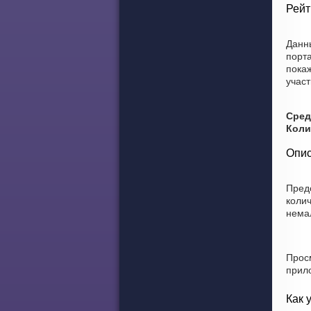
Рейт
Данн
порт
покаж
участ
Сред
Коли
Опис
Пред
коли
немал
Прос
прил
Как 