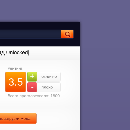
ОД Unlocked]
Рейтинг:
+
отлично
3.5
-
плохо
Всего проголосовало: 1800
ик загрузки мода