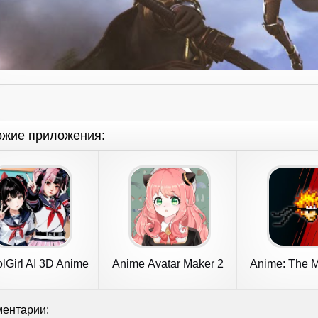
ожие приложения:
lGirl AI 3D Anime
Anime Avatar Maker 2
Anime: The M
Sandbox
War
ентарии: