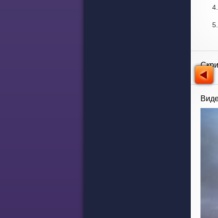
Скр
Виде