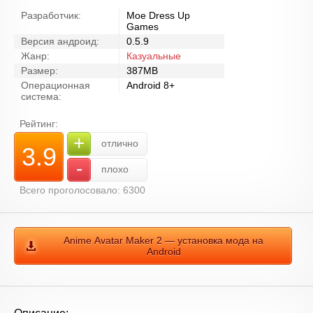
Разработчик:
Moe Dress Up
Games
Версия андроид:
0.5.9
Жанр:
Казуальные
Размер:
387MB
Операционная
Android 8+
система:
Рейтинг:
+
отлично
3.9
-
плохо
Всего проголосовало: 6300
Anime Avatar Maker 2 — установка мода на
Android