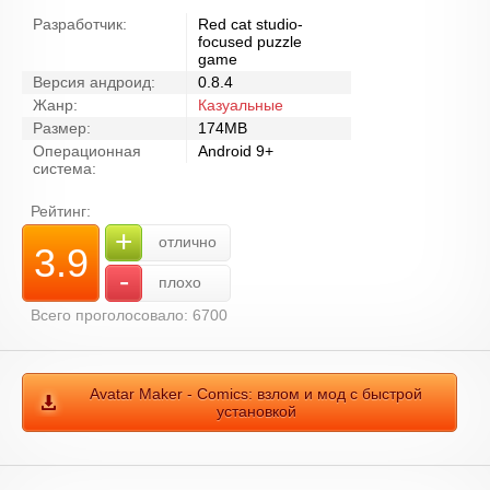
Разработчик:
Red cat studio-
focused puzzle
game
Версия андроид:
0.8.4
Жанр:
Казуальные
Размер:
174MB
Операционная
Android 9+
система:
Рейтинг:
+
отлично
3.9
-
плохо
Всего проголосовало: 6700
Avatar Maker - Comics: взлом и мод с быстрой
установкой